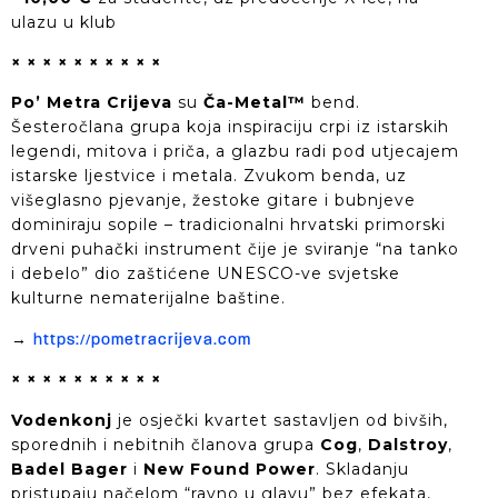
ulazu u klub
× × × × × × × × × ×
Po’ Metra Crijeva
su
Ča-Metal™
bend.
Šesteročlana grupa koja inspiraciju crpi iz istarskih
legendi, mitova i priča, a glazbu radi pod utjecajem
istarske ljestvice i metala. Zvukom benda, uz
višeglasno pjevanje, žestoke gitare i bubnjeve
dominiraju sopile – tradicionalni hrvatski primorski
drveni puhački instrument čije je sviranje “na tanko
i debelo” dio zaštićene UNESCO-ve svjetske
kulturne nematerijalne baštine.
→
https://pometracrijeva.com
× × × × × × × × × ×
Vodenkonj
je osječki kvartet sastavljen od bivših,
sporednih i nebitnih članova grupa
Cog
,
Dalstroy
,
Badel Bager
i
New Found Power
. Skladanju
pristupaju načelom “ravno u glavu” bez efekata,