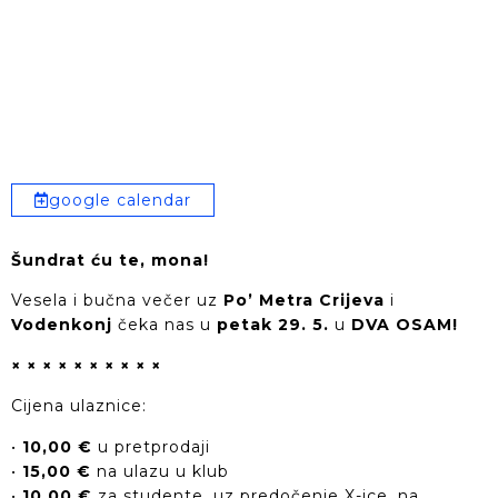
google calendar
Šundrat ću te, mona!
Vesela i bučna večer uz
Po’ Metra Crijeva
i
Vodenkonj
čeka nas u
petak 29. 5.
u
DVA OSAM!
× × × × × × × × × ×
Cijena ulaznice:
•
10,00 €
u pretprodaji
•
15,00 €
na ulazu u klub
•
10,00 €
za studente, uz predočenje X-ice, na