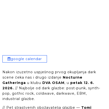
google calendar
Nakon izuzetno uspješnog prvog okupljanja dark
scene čeka nas i drugo izdanje
Nocturne
Gatheringa
u klubu
DVA OSAM
, u
petak 12. 6.
2026.
// Najbolje od dark glazbe: post-punk, synth-
pop, gothic rock, coldwave, darkwave, EBM,
industrial glazbe.
// Pet strastvenih obožavatelja glazbe —
Tomi