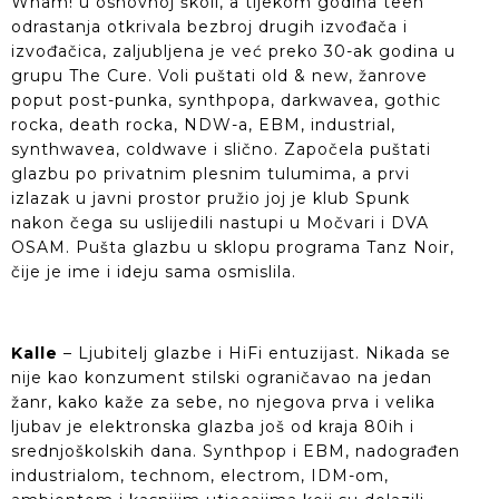
Wham! u osnovnoj školi, a tijekom godina teen
odrastanja otkrivala bezbroj drugih izvođača i
izvođačica, zaljubljena je već preko 30-ak godina u
grupu The Cure. Voli puštati old & new, žanrove
poput post-punka, synthpopa, darkwavea, gothic
rocka, death rocka, NDW-a, EBM, industrial,
synthwavea, coldwave i slično. Započela puštati
glazbu po privatnim plesnim tulumima, a prvi
izlazak u javni prostor pružio joj je klub Spunk
nakon čega su uslijedili nastupi u Močvari i DVA
OSAM. Pušta glazbu u sklopu programa Tanz Noir,
čije je ime i ideju sama osmislila.
Kalle
– Ljubitelj glazbe i HiFi entuzijast. Nikada se
nije kao konzument stilski ograničavao na jedan
žanr, kako kaže za sebe, no njegova prva i velika
ljubav je elektronska glazba još od kraja 80ih i
srednjoškolskih dana. Synthpop i EBM, nadograđen
industrialom, technom, electrom, IDM-om,