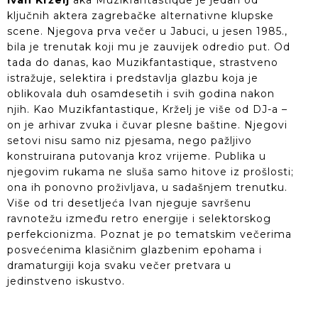
ključnih aktera zagrebačke alternativne klupske
scene. Njegova prva večer u Jabuci, u jesen 1985.,
bila je trenutak koji mu je zauvijek odredio put. Od
tada do danas, kao Muzikfantastique, strastveno
istražuje, selektira i predstavlja glazbu koja je
oblikovala duh osamdesetih i svih godina nakon
njih. Kao Muzikfantastique, Krželj je više od DJ-a –
on je arhivar zvuka i čuvar plesne baštine. Njegovi
setovi nisu samo niz pjesama, nego pažljivo
konstruirana putovanja kroz vrijeme. Publika u
njegovim rukama ne sluša samo hitove iz prošlosti;
ona ih ponovno proživljava, u sadašnjem trenutku.
Više od tri desetljeća Ivan njeguje savršenu
ravnotežu između retro energije i selektorskog
perfekcionizma. Poznat je po tematskim večerima
posvećenima klasičnim glazbenim epohama i
dramaturgiji koja svaku večer pretvara u
jedinstveno iskustvo.