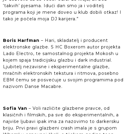
‘takvih’ pjesama. Idući dan smo ja i voditelj
programa koji je mene doveo u klub dobili otkaz! I
tako je počela moja DJ karijera.”
Boris Harfman
– Hari, skladatelj i producent
elektronske glazbe. S HC Boxerom autor projekta
Lado Electro, te samostalnog projekta Mokosh u
kojem spaja tradicijsku glazbu i dark industrial.
Ljubitelj nezavisne i eksperimentalne glazbe,
mračnih elektronskih tekstura i ritmova, posebno
EBM čemu se posvećuje u svojim programima pod
nazivom Danse Macabre.
Sofia Van
– Voli različite glazbene pravce, od
klasičnih i filmskih, pa sve do eksperimentalnih, a
najviše ljubavi ipak ima za nazovimo to darkersku
briju. Prvi pravi glazbeni crash imala je s grupom