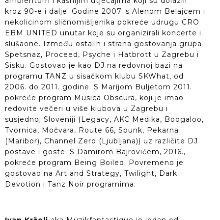
ambientom i kasnijim utjecajima koji su dolazili
kroz 90-e i dalje. Godine 2007. s Alenom Belajcem i
nekolicinom sličnomišljenika pokreće udrugu CRO
EBM UNITED unutar koje su organizirali koncerte i
slušaone. Između ostalih i strana gostovanja grupa
Spetsnaz, Proceed, Psyche i Hatbrott u Zagrebu i
Sisku. Gostovao je kao DJ na redovnoj bazi na
programu TANZ u sisačkom klubu SKWhat, od
2006. do 2011. godine. S Marijom Buljetom 2011.
pokreće program Musica Obscura, koji je imao
redovite večeri u više klubova u Zagrebu i
susjednoj Sloveniji (Legacy, AKC Medika, Boogaloo,
Tvornica, Močvara, Route 66, Spunk, Pekarna
(Maribor), Channel Zero (Ljubljana)) uz različite DJ
postave i goste. S Damirom Bajrovićem, 2016.,
pokreće program Being Boiled. Povremeno je
gostovao na Art and Strategy, Twilight, Dark
Devotion i Tanz Noir programima.
Ivan Krželj
aka Muzikfantastique je jedan od