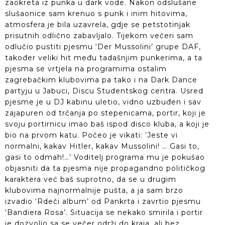
zaokreta iz punka u dark vode. Nakon odslušane
slušaonice sam krenuo s punk i inim hitovima,
atmosfera je bila uzavrela, gdje se petstotinjak
prisutnih odlično zabavljalo. Tijekom večeri sam
odlučio pustiti pjesmu ‘Der Mussolini’ grupe DAF,
također veliki hit među tadašnjim punkerima, a ta
pjesma se vrtjela na programima ostalim
zagrebačkim klubovima pa tako i na Dark Dance
partyju u Jabuci, Discu Studentskog centra. Usred
pjesme je u DJ kabinu uletio, vidno uzbuđen i sav
zajapuren od trčanja po stepenicama, portir, koji je
svoju portirnicu imao baš ispod disco kluba, a koji je
bio na prvom katu. Počeo je vikati: ‘Jeste vi
normalni, kakav Hitler, kakav Mussolini! … Gasi to,
gasi to odmah!…’ Voditelj programa mu je pokušao
objasniti da ta pjesma nije propagandno političkog
karaktera već baš suprotno, da se u drugim
klubovima najnormalnije pušta, a ja sam brzo
izvadio ‘Rdeči album’ od Pankrta i zavrtio pjesmu
‘Bandiera Rosa’. Situacija se nekako smirila i portir
je dozvolio sa se večer održi do kraja, ali bez