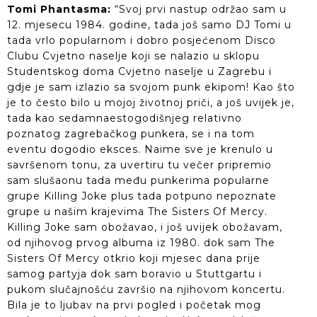
Tomi Phantasma:
“Svoj prvi nastup održao sam u
12. mjesecu 1984. godine, tada još samo DJ Tomi u
tada vrlo popularnom i dobro posjećenom Disco
Clubu Cvjetno naselje koji se nalazio u sklopu
Studentskog doma Cvjetno naselje u Zagrebu i
gdje je sam izlazio sa svojom punk ekipom! Kao što
je to često bilo u mojoj životnoj priči, a još uvijek je,
tada kao sedamnaestogodišnjeg relativno
poznatog zagrebačkog punkera, se i na tom
eventu dogodio eksces. Naime sve je krenulo u
savršenom tonu, za uvertiru tu večer pripremio
sam slušaonu tada među punkerima popularne
grupe Killing Joke plus tada potpuno nepoznate
grupe u našim krajevima The Sisters Of Mercy.
Killing Joke sam obožavao, i još uvijek obožavam,
od njihovog prvog albuma iz 1980. dok sam The
Sisters Of Mercy otkrio koji mjesec dana prije
samog partyja dok sam boravio u Stuttgartu i
pukom slučajnošću završio na njihovom koncertu.
Bila je to ljubav na prvi pogled i početak mog