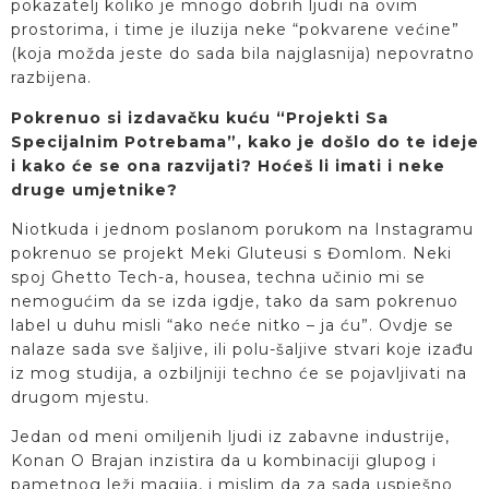
pokazatelj koliko je mnogo dobrih ljudi na ovim
prostorima, i time je iluzija neke “pokvarene većine”
(koja možda jeste do sada bila najglasnija) nepovratno
razbijena.
Pokrenuo si izdavačku kuću “Projekti Sa
Specijalnim Potrebama”, kako je došlo do te ideje
i kako će se ona razvijati? Hoćeš li imati i neke
druge umjetnike?
Niotkuda i jednom poslanom porukom na Instagramu
pokrenuo se projekt Meki Gluteusi s Đomlom. Neki
spoj Ghetto Tech-a, housea, techna učinio mi se
nemogućim da se izda igdje, tako da sam pokrenuo
label u duhu misli “ako neće nitko – ja ću”. Ovdje se
nalaze sada sve šaljive, ili polu-šaljive stvari koje izađu
iz mog studija, a ozbiljniji techno će se pojavljivati na
drugom mjestu.
Jedan od meni omiljenih ljudi iz zabavne industrije,
Konan O Brajan inzistira da u kombinaciji glupog i
pametnog leži magija, i mislim da za sada uspješno