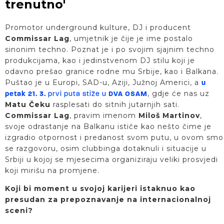
trenutno'
Promotor underground kulture, DJ i producent
Commissar Lag
, umjetnik je čije je ime postalo
sinonim techno. Poznat je i po svojim sjajnim techno
produkcijama, kao i jedinstvenom DJ stilu koji je
odavno prešao granice rodne mu Srbije, kao i Balkana.
Puštao je u Europi, SAD-u, Aziji, Južnoj Americi, a
u
, gdje će nas uz
petak 21. 3.
prvi puta stiže u
DVA OSAM
Matu Čeku
rasplesati do sitnih jutarnjih sati.
Commissar
Lag
, pravim imenom
Miloš Martinov
,
svoje odrastanje na Balkanu ističe kao nešto čime je
izgradio otpornost i predanost svom putu, u ovom smo
se razgovoru, osim clubbinga dotaknuli i situacije u
Srbiji u kojoj se mjesecima organiziraju veliki prosvjedi
koji mirišu na promjene.
Koji bi moment u svojoj karijeri istaknuo kao
presudan za prepoznavanje na internacionalnoj
sceni?