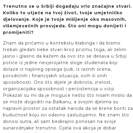
Trenutno se u Srbiji događaju vrlo značajne stvari.
Koliko to utječe na tvoj život, tvoje umjetničko
djelovanje. Koje je tvoje mišljenje oko masovnih,
višemjesečnih prosvjeda. Što oni mogu donijeti i
promijeniti?
Znam da pričamo u kontekstu klabinga i da bismo
trebali gledati neke stvari kroz prizmu toga, ali želim
jasno i glasno da kažem da ovo što se dešava u Srbiji
potiče iz jedne nevjerojatne sloge studenata koji
dolaze iz najšireg opsega ljudi, iz raznih scena,
porodičnih i financijskih situacija, ovih ili onih
sposobnosti. Ono što dijele je dobrota, zrelost,
organizacijska sposobnost i perzistencija u viziji.
Pokazali su mi da je moguće nešto što nisam mislio da
se može dogoditi na Balkanu, a svojim djelima su
napravili prostor za ostatak naroda da se krene boriti za
budućnost koju svi odavno zaslužujemo. Ne znam što
donosi sutra, ali sam beskrajno ponosan na svoje
sunarodnjake trenutno. Cijela ova akcija je dobar