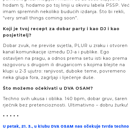
hodam tj. hodamo po toj liniji u okviru labela PSSP. Već
imam spremnih nekoliko budućih izdanja. Što bi rekli,
“very small things coming soon”.
Koji je tvoj recept za dobar party i kao DJ i kao
posjetitelj?
Dobar zvuk, ne previše svjetla, PLUR u zraku i otvoren
kanal komunikacije između DJ-a i publike. Ego
ostavljen na pragu, a odnos prema setu isti kao prema
razgovoru s drugom ili drugaricom s kojima blejite na
klupi u 2-3 ujutro: ranjivost, duboke teme, povremeno
neka glupa fora, zagrljaji i liječenje duše.
Što možemo očekivati u DVA OSAM?
Techno svih ukusa i oblika. 140 bpm, dobar gruv, šaren
rječnik bez pretencioznosti. Ultimativno – dobru žurku!
• • • • •
U petak, 21. 3., u klubu DVA OSAM nas očekuje tvrda techno