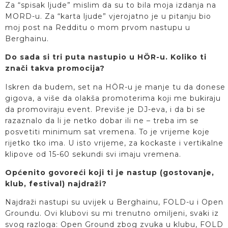
Za “spisak ljude” mislim da su to bila moja izdanja na
MORD-u. Za “karta ljude” vjerojatno je u pitanju bio
moj post na Redditu o mom prvom nastupu u
Berghainu.
Do sada si tri puta nastupio u HÖR-u. Koliko ti
znači takva promocija?
Iskren da budem, set na HÖR-u je manje tu da donese
gigova, a više da olakša promoterima koji me bukiraju
da promoviraju event. Previše je DJ-eva, i da bi se
razaznalo da li je netko dobar ili ne – treba im se
posvetiti minimum sat vremena. To je vrijeme koje
rijetko tko ima. U isto vrijeme, za kockaste i vertikalne
klipove od 15-60 sekundi svi imaju vremena.
Općenito govoreći koji ti je nastup (gostovanje,
klub, festival) najdraži?
Najdraži nastupi su uvijek u Berghainu, FOLD-u i Open
Groundu. Ovi klubovi su mi trenutno omiljeni, svaki iz
svog razloga: Open Ground zbog zvuka u klubu, FOLD