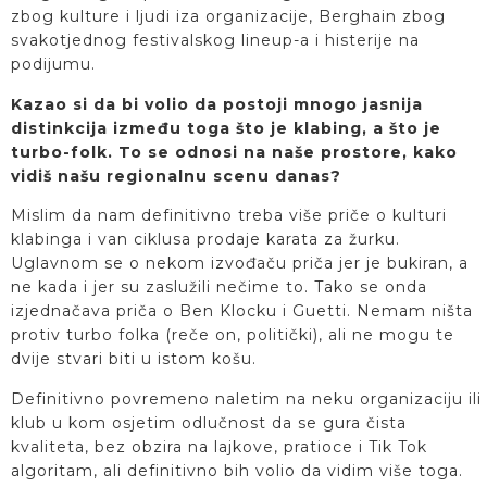
zbog kulture i ljudi iza organizacije, Berghain zbog
svakotjednog festivalskog lineup-a i histerije na
podijumu.
Kazao si da bi volio da postoji mnogo jasnija
distinkcija između toga što je klabing, a što je
turbo-folk. To se odnosi na naše prostore, kako
vidiš našu regionalnu scenu danas?
Mislim da nam definitivno treba više priče o kulturi
klabinga i van ciklusa prodaje karata za žurku.
Uglavnom se o nekom izvođaču priča jer je bukiran, a
ne kada i jer su zaslužili nečime to. Tako se onda
izjednačava priča o Ben Klocku i Guetti. Nemam ništa
protiv turbo folka (reče on, politički), ali ne mogu te
dvije stvari biti u istom košu.
Definitivno povremeno naletim na neku organizaciju ili
klub u kom osjetim odlučnost da se gura čista
kvaliteta, bez obzira na lajkove, pratioce i Tik Tok
algoritam, ali definitivno bih volio da vidim više toga.