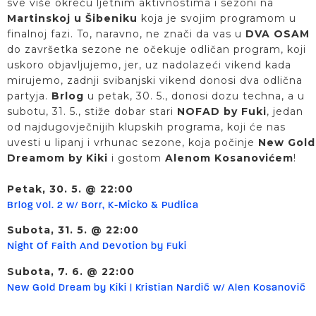
sve više okreću ljetnim aktivnostima i sezoni na
Martinskoj
u Šibeniku
koja je svojim programom u
finalnoj fazi. To, naravno, ne znači da vas u
DVA OSAM
do završetka sezone ne očekuje odličan program, koji
uskoro objavljujemo, jer, uz nadolazeći vikend kada
mirujemo, zadnji svibanjski vikend donosi dva odlična
partyja.
Brlog
u petak, 30. 5., donosi dozu techna, a u
subotu, 31. 5., stiže dobar stari
NOFAD by Fuki
, jedan
od najdugovječnijih klupskih programa, koji će nas
uvesti u lipanj i vrhunac sezone, koja počinje
New Gold
Dreamom by Kiki
i gostom
Alenom Kosanovićem
!
Petak, 30. 5. @ 22:00
Brlog vol. 2 w/ Borr, K-Micko & Pudlica
Subota, 31. 5. @ 22:00
Night Of Faith And Devotion by Fuki
Subota, 7. 6. @ 22:00
New Gold Dream by Kiki | Kristian Nardić w/ Alen Kosanović