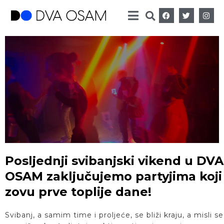
Posljednji svibanjski vikend u DVA
OSAM zaključujemo partyjima koji
zovu prve toplije dane!
Svibanj, a samim time i proljeće, se bliži kraju, a misli se