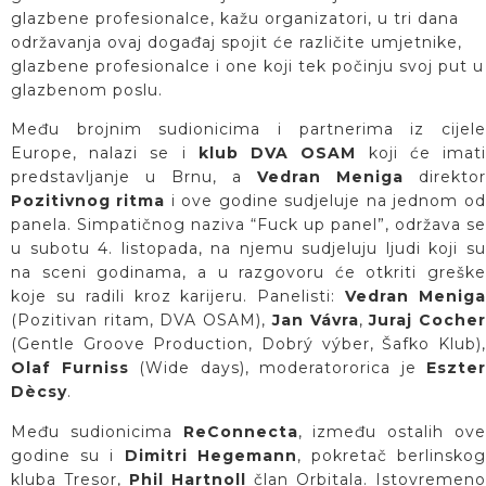
glazbene profesionalce, kažu organizatori, u tri dana
održavanja ovaj događaj spojit će različite umjetnike,
glazbene profesionalce i one koji tek počinju svoj put u
glazbenom poslu.
Među brojnim sudionicima i partnerima iz cijele
Europe, nalazi se i
klub DVA OSAM
koji će imat
predstavljanje u Brnu, a
Vedran Meniga
direktor
Pozitivnog ritma
i ove godine sudjeluje na jednom od
panela. Simpatičnog naziva “Fuck up panel”, održava se
u subotu 4. listopada, na njemu sudjeluju ljudi koji su
na sceni godinama, a u razgovoru će otkriti greške
koje su radili kroz karijeru. Panelisti:
Vedran Menig
(Pozitivan ritam, DVA OSAM),
Jan Vávra
,
Juraj Coche
(Gentle Groove Production, Dobrý výber, Šafko Klub),
Olaf Furniss
(Wide days), moderatororica je
Eszter
Dècsy
.
Među sudionicima
ReConnecta
, između ostalih ov
godine su i
Dimitri Hegemann
, pokretač berlinsko
kluba Tresor,
Phil Hartnoll
član Orbitala. Istovremeno