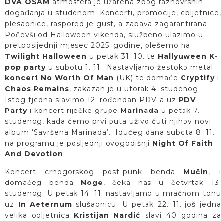
DVA OSAM
atmosfera je užarena zbog raznovrsnih
događanja u studenom. Koncerti, promocije, obljetnice,
plesaonice, raspored je gust, a zabava zagarantirana.
Počevši od Halloween vikenda, službeno ulazimo u
pretposljednji mjesec 2025. godine, plešemo na
Twilight Halloween
u petak 31. 10. te
Hallyuween K-
pop party
u subotu 1. 11.. Nastavljamo žestoko metal
koncert No Worth Of Man
(UK) te domaće
Cryptify
i
Chaos Remains
, zakazan je u utorak 4. studenog.
Istog tjedna slavimo 12. rođendan PDV-a uz
PDV
Party
i koncert riječke grupe
Marinada
u petak 7.
studenog, kada ćemo prvi puta uživo čuti njihov novi
album ‘Savršena Marinada’. Idućeg dana subota 8. 11.
na programu je posljednji ovogodišnji
Night Of Faith
And Devotion
.
Koncert crnogorskog post-punk benda
Mučin
, 
domaćeg benda
Noge
, čeka nas u četvrtak 13.
studenog. U petak 14. 11. nastavljamo u mračnom tonu
uz
In Aeternum
slušaonicu. U petak 22. 11. još jedn
velika obljetnica
Kristijan Nardić
slavi 40 godina z