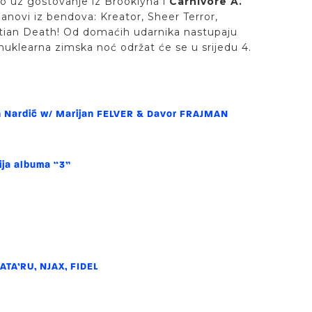
ko uz gostovanje iz Brooklyna i
Carnivore A.
novi iz bendova: Kreator, Sheer Terror,
tian Death! Od domaćih udarnika nastupaju
nuklearna zimska noć održat će se u srijedu 4.
n Nardić w/ Marijan FELVER & Davor FRAJMAN
ija albuma “3”
TA’RU, NJAX, FIDEL