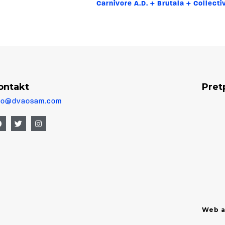
Carnivore A.D. + Brutala + Collect
ontakt
Pret
fo@dvaosam.com
Web a