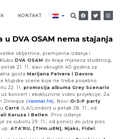
VA
KONTAKT
a u DVA OSAM nema stajanja
velike obljetnice, premijerna izdanja i
 klubu
DVA OSAM
do kraja mjeseca studenog,
petak 21. 11. slavi okruglih 40 godina za
alna gosta
Marijana Felvera i Davora
čke klupske scene koje ne treba posebno
otu 22. 11.
promocija albuma Grey Scenario
, uz koncert i ekskluzivne video projekcije; Za
en Dineque (
). Novi
:D:S:P party
Yammat.fm
cu
Carré
(LA/London) u petak 28. 11., od
ali Karuza i Bellen
. Prvo izdanje
e za subotu 29. 11., od ponoći do jutra ples
e up:
ATA’RU, [THm.uRN], Njaks, Fidel
.