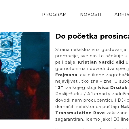
PROGRAM
NOVOSTI
ARHI
Do početka prosinc
Strana i ekskluzivna gostovanja, 
promocije, sve nas to očekuje u
pa i dalje.
Kristian Nardić Kiki
u 
gramofonima i dovodi dva specij
Frajmana
, dvije ikone zagreba
najavljivati, tko zna – zna. U sub
“3”
iza kojeg stoji
Ivica Družak
Posliježurku / Afterparty zaduž
dovodi nam producenticu i DJ-i
domaćih selektorica puštaju
Nat
Transmutation Rave
zakazano j
zagarantiran, idemo jako! DJ lin