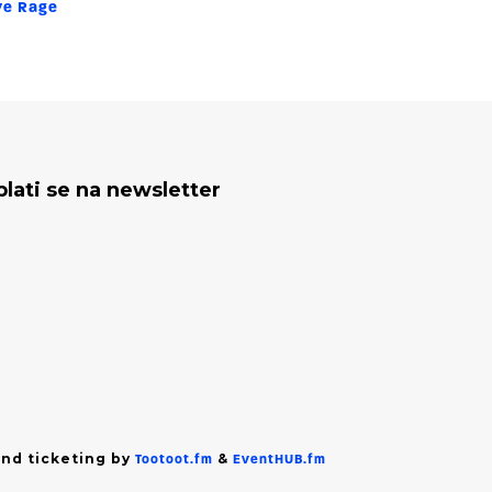
ive Rage
plati se na newsletter
nd ticketing by
&
Tootoot.fm
EventHUB.fm