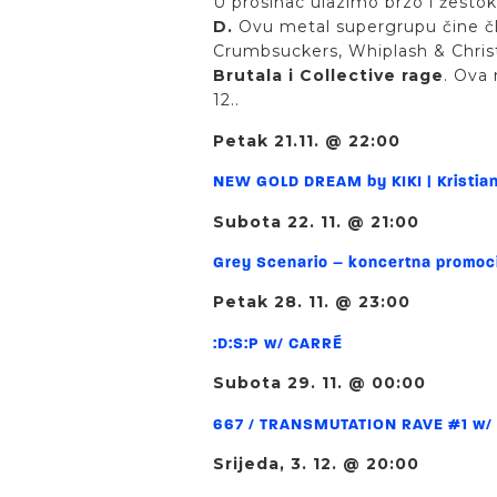
U prosinac ulazimo brzo i žesto
D.
Ovu metal supergrupu čine čla
Crumbsuckers, Whiplash & Chris
Brutala i Collective rage
. Ova 
12..
Petak 21.11. @ 22:00
NEW GOLD DREAM by KIKI | Kristia
Subota 22. 11. @ 21:00
Grey Scenario – koncertna promoc
Petak 28. 11. @ 23:00
:D:S:P w/ CARRÉ
Subota 29. 11. @ 00:00
667 / TRANSMUTATION RAVE #1 w/ A
Srijeda, 3. 12. @ 20:00