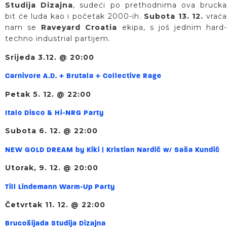
Studija Dizajna
, sudeći po prethodnima ova bruck
bit će luda kao i početak 2000-ih.
Subota 13. 12.
vrać
nam se
Raveyard Croatia
ekipa, s još jednim hard-
techno industrial partijem.
Srijeda 3.12. @ 20:00
Carnivore A.D. + Brutala + Collective Rage
Petak 5. 12. @ 22:00
Italo Disco & Hi-NRG Party
Subota 6. 12. @ 22:00
NEW GOLD DREAM by Kiki | Kristian Nardić w/ Saša Kundić
Utorak, 9. 12. @ 20:00
Till Lindemann Warm-Up Party
Četvrtak 11. 12. @ 22:00
Brucošijada Studija Dizajna