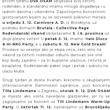
prvom tjednu
DVA OSAM
obilježava svoj četvrti
rođendan, a standardno imamo mnogo događanja i u
radnim danima i vikendima. Započinjemo koncertnim
gostovanjem kojem su se razveselili poklonici metala,
u srijedu 3. 12. Carnivore A. D.
iz Brooklyna, uz
podršku domaćih
Brutala
i
Collective Rage
.
Rođendanski vikend
obilježavamo
5. i 6. prosinca
uz
dvije plesne večeri! U
petak 5. 12.
imamo I
talo Disco
& Hi-NRG Party
, a u
subotu 6. 12. New Gold Dream
!
Proslave su veselije ako je ekipa veća, zato smo na
vikend za četvrti rođendan odlučili darovati sve one
koji dođu zajedno – za tri kupljene ulaznice, četvrta je
besplatna. Rođendanski paket traje i petak i subotu na
ulazu kluba.
Drugi tjedan je dosta živahan, krećemo s okupljanjem
internacionalne Rammstein zajednice, uoči koncerta
Tilla Lindemana
u Zagrebu,
utorak 9. 12. DVA OSAM
je mjesto ako volite navedene glazbenike, jer tu se
zagrijavamo za koncert uz
Till Lindemann Warm-U
Party
. U
četvrtak 11. 12.
nastavljamo uz
Brucošijadu