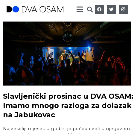
Slavljenički prosinac u DVA OSAM:
Imamo mnogo razloga za dolazak
na Jabukovac
Najveseliji mjesec u godini je počeo i već u njegovom