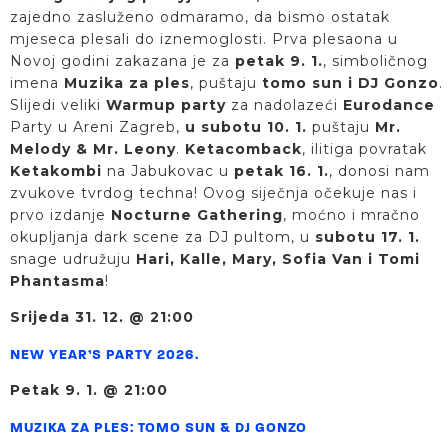
zajedno zasluženo odmaramo, da bismo ostatak
mjeseca plesali do iznemoglosti. Prva plesaona u
Novoj godini zakazana je za
petak 9. 1.
, simboličnog
imena
Muzika za ples
, puštaju
tomo sun i DJ Gonzo
.
Slijedi veliki
Warmup party
za nadolazeći
Eurodance
Party u Areni Zagreb,
u subotu 10. 1.
puštaju
Mr.
Melody & Mr. Leony
.
Ketacomback
, ilitiga povratak
Ketakombi
na Jabukovac u
petak 16. 1.
, donosi nam
zvukove tvrdog techna! Ovog siječnja očekuje nas i
prvo izdanje
Nocturne Gathering
, moćno i mračno
okupljanja dark scene za DJ pultom, u
subotu 17. 1.
snage udružuju
Hari, Kalle, Mary, Sofia Van i Tomi
Phantasma
!
Srijeda 31. 12. @ 21:00
NEW YEAR’S PARTY 2026.
Petak 9. 1. @ 21:00
MUZIKA ZA PLES: TOMO SUN & DJ GONZO