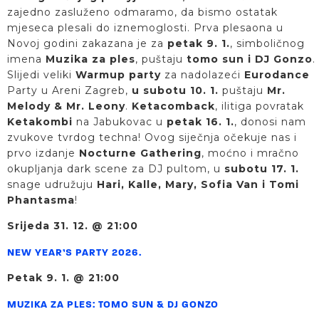
zajedno zasluženo odmaramo, da bismo ostatak
mjeseca plesali do iznemoglosti. Prva plesaona u
Novoj godini zakazana je za
petak 9. 1.
, simboličnog
imena
Muzika za ples
, puštaju
tomo sun i DJ Gonzo
.
Slijedi veliki
Warmup party
za nadolazeći
Eurodance
Party u Areni Zagreb,
u subotu 10. 1.
puštaju
Mr.
Melody & Mr. Leony
.
Ketacomback
, ilitiga povratak
Ketakombi
na Jabukovac u
petak 16. 1.
, donosi nam
zvukove tvrdog techna! Ovog siječnja očekuje nas i
prvo izdanje
Nocturne Gathering
, moćno i mračno
okupljanja dark scene za DJ pultom, u
subotu 17. 1.
snage udružuju
Hari, Kalle, Mary, Sofia Van i Tomi
Phantasma
!
Srijeda 31. 12. @ 21:00
NEW YEAR’S PARTY 2026.
Petak 9. 1. @ 21:00
MUZIKA ZA PLES: TOMO SUN & DJ GONZO