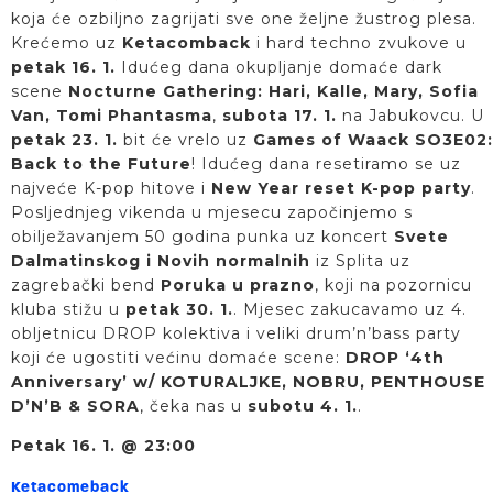
koja će ozbiljno zagrijati sve one željne žustrog plesa.
Krećemo uz
Ketacomback
i hard techno zvukove u
petak 16. 1.
Idućeg dana okupljanje domaće dark
scene
Nocturne Gathering: Hari, Kalle, Mary, Sofia
Van, Tomi Phantasma
,
subota 17. 1.
na Jabukovcu. U
petak 23. 1.
bit će vrelo uz
Games of Waack SO3E02:
Back to the Future
! Idućeg dana resetiramo se uz
najveće K-pop hitove i
New Year reset K-pop party
.
Posljednjeg vikenda u mjesecu započinjemo s
obilježavanjem 50 godina punka uz koncert
Svete
Dalmatinskog i Novih normalnih
iz Splita uz
zagrebački bend
Poruka u prazno
, koji na pozornicu
kluba stižu u
petak 30. 1.
. Mjesec zakucavamo uz 4.
obljetnicu DROP kolektiva i veliki drum’n’bass party
koji će ugostiti većinu domaće scene:
DROP ‘4th
Anniversary’ w/ KOTURALJKE, NOBRU, PENTHOUSE
D’N’B & SORA
, čeka nas u
subotu 4. 1.
.
Petak 16. 1. @ 23:00
Ketacomeback