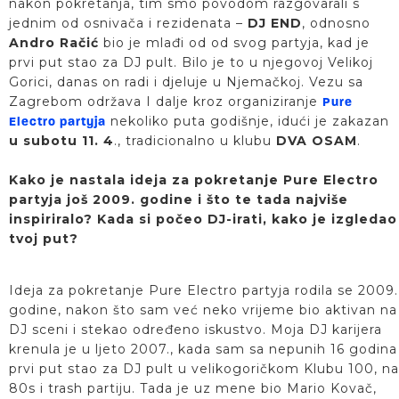
nakon pokretanja, tim smo povodom razgovarali s
jednim od osnivača i rezidenata –
DJ END
, odnosno
Andro Račić
bio je mlađi od od svog partyja, kad je
prvi put stao za DJ pult. Bilo je to u njegovoj Velikoj
Gorici, danas on radi i djeluje u Njemačkoj. Vezu sa
Zagrebom održava I dalje kroz organiziranje
Pure
nekoliko puta godišnje, idući je zakazan
Electro partyja
u subotu 11. 4
., tradicionalno u klubu
DVA OSAM
.
Kako je nastala ideja za pokretanje Pure Electro
partyja još 2009. godine i što te tada najviše
inspiriralo? Kada si počeo DJ-irati, kako je izgledao
tvoj put?
Ideja za pokretanje Pure Electro partyja rodila se 2009.
godine, nakon što sam već neko vrijeme bio aktivan na
DJ sceni i stekao određeno iskustvo. Moja DJ karijera
krenula je u ljeto 2007., kada sam sa nepunih 16 godina
prvi put stao za DJ pult u velikogoričkom Klubu 100, na
80s i trash partiju. Tada je uz mene bio Mario Kovač,