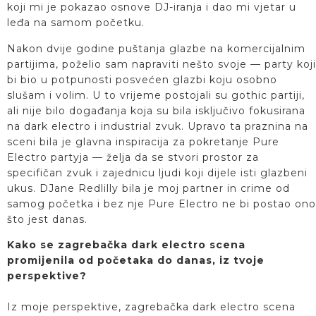
koji mi je pokazao osnove DJ-iranja i dao mi vjetar u
leđa na samom početku.
Nakon dvije godine puštanja glazbe na komercijalnim
partijima, poželio sam napraviti nešto svoje — party koji
bi bio u potpunosti posvećen glazbi koju osobno
slušam i volim. U to vrijeme postojali su gothic partiji,
ali nije bilo događanja koja su bila isključivo fokusirana
na dark electro i industrial zvuk. Upravo ta praznina na
sceni bila je glavna inspiracija za pokretanje Pure
Electro partyja — želja da se stvori prostor za
specifičan zvuk i zajednicu ljudi koji dijele isti glazbeni
ukus. DJane Redlilly bila je moj partner in crime od
samog početka i bez nje Pure Electro ne bi postao ono
što jest danas.
Kako se zagrebačka dark electro scena
promijenila od početaka do danas, iz tvoje
perspektive?
Iz moje perspektive, zagrebačka dark electro scena