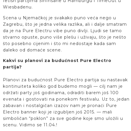
fetish partijima SinInsane u Hamburgu i TimeOut u
Wiesbadenu.
Scena u Njemačkoj je svakako puno veća nego u
Zagrebu, što je jedna velika razlika, ali i dalje smatram
da je na Pure Electru vibe puno divlji. Ljudi se tamo
stvarno opuste, puno više plešu i uživaju, što je nešto
što posebno cijenim i što mi nedostaje kada sam
daleko od domaće scene.
Kakvi su planovi za budućnost Pure Electro
partija?
Planovi za budućnost Pure Electro partija su nastavak
kontinuiteta koliko god budemo mogli — cilj nam je
održati party još godinama, odraditi barem još 100
evenata i gostovati na ponekom festivalu. Uz to, jedan
zabavan i nostalgičan izazov nam je pronaći Pure
Electro banner koji je izgubljen još 2015. — mali
simboličan “poklon” za sve godine koje smo uložili u
scenu. Vidimo se 11.04.!