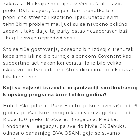
zakazala. Na kraju smo cijelu večer puštali glazbu
preko DVD playera, što je u tom trenutku bilo
poprilično stresno i kaotično. Ipak, unatoč svim
tehničkim problemima, ljudi su se navodno odlično
zabavili, tako da je taj party ostao nezaboravan baš
zbog te svoje nepredvidivosti.
Što se tiče gostovanja, posebno bih izdvojio trenutak
kada smo išli na dio turneje s bendom Covenant kao
supporting act nakon koncerata. To je bilo veliko
iskustvo i potvrda da ono što radimo ima odjek i izvan
lokalne scene.
Koji su najveći izazovi u organizaciji kontinuiranog
klupskog programa kroz toliko godina?
Huh, teško pitanje. Pure Electro je kroz ovih više od 16
godina prošao kroz mnogo klubova u Zagrebu — od
Kluba 100, preko Močvare, Boogalooa, Medike,
Londonera i Leagacya, pa sve do bivše GK Jabuka,
odnosno današnjeg DVA OSAM, gdje se stvarno