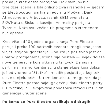
prošla je kroz dosta promjena. Dok sam još bio
tinejdžer, scena je bila prilično živa i raznolika — sjećam
se Electrocution partija srijedom u Močvari, Dark
Atmosphere u Vrbovcu, raznih EBM evenata u
SKWHatu u Sisku, a kasnije i Animaility partija u
Tvornici. Nažalost, većina tih programa s vremenom
nije opstala.
Kroz više od 16 godina organiziranja Pure Electro
partija i preko 100 održanih evenata, mogli smo jasno
vidjeti smjenu generacija. Ono što je pozitivno jest da,
unatoč promjenama, scena nije nestala — uvijek dolaze
nove generacije koje otkrivaju taj zvuk. Danas na
partijima imamo kombinaciju starije ekipe koja dolazi
još od vremena “Stotke” i mlađih posjetitelja koji tek
ulaze u cijelu priču. U tom kontekstu, mogu reći da je
Pure Electro postao najdugovječniji dark electro party
u Hrvatskoj, ali i svojevrsna poveznica između različitih
generacija unutar scene.
Po čemu se Pure Electro razlikuje od drugih