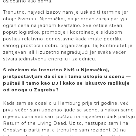
osjećamo kao doma.
Trenutno, najveći izazov nam je uskladiti termine jer
oboje živimo u Njemačkoj, pa je organizacija partyja
ograničena na jednom kvartalno. Sve ostale stvari,
poput logistike, promocije i koordinacije s klubom,
postaju relativno jednostavne kada imate podršku
samog prostora i dobru organizaciju. Taj kontinuitet je
zahtjevan, ali i izuzetno nagrađujući jer svaka večer
stvara jedinstvenu energiju i zajednicu.
S obzirom da trenutno živiš u Njemačkoj,
pretpostavljam da si se i tamo uklopio u scenu —
puštaš li tamo kao DJ i kako se iskustvo razlikuje
od onoga u Zagrebu?
Kada sam se doselio u Hamburg prije tri godine, već
prvu večer sam upoznao ljude sa scene, a nakon samo
mjesec dana već sam puštao na najvećem dark partyju
Return of the Living Dead. Uz to, nastupao sam i na
Ghostship partijima, a trenutno sam rezident DJ na