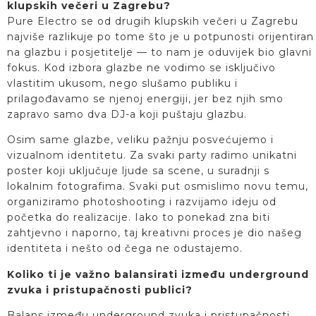
klupskih večeri u Zagrebu?
Pure Electro se od drugih klupskih večeri u Zagrebu
najviše razlikuje po tome što je u potpunosti orijentiran
na glazbu i posjetitelje — to nam je oduvijek bio glavni
fokus. Kod izbora glazbe ne vodimo se isključivo
vlastitim ukusom, nego slušamo publiku i
prilagođavamo se njenoj energiji, jer bez njih smo
zapravo samo dva DJ-a koji puštaju glazbu.
Osim same glazbe, veliku pažnju posvećujemo i
vizualnom identitetu. Za svaki party radimo unikatni
poster koji uključuje ljude sa scene, u suradnji s
lokalnim fotografima. Svaki put osmislimo novu temu,
organiziramo photoshooting i razvijamo ideju od
početka do realizacije. Iako to ponekad zna biti
zahtjevno i naporno, taj kreativni proces je dio našeg
identiteta i nešto od čega ne odustajemo.
Koliko ti je važno balansirati između underground
zvuka i pristupačnosti publici?
Balans između underground zvuka i pristupačnosti