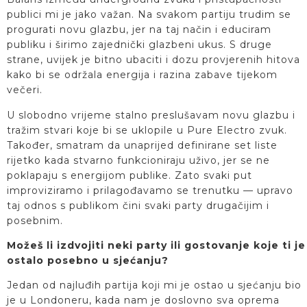
publici mi je jako važan. Na svakom partiju trudim se
progurati novu glazbu, jer na taj način i educiram
publiku i širimo zajednički glazbeni ukus. S druge
strane, uvijek je bitno ubaciti i dozu provjerenih hitova
kako bi se održala energija i razina zabave tijekom
večeri.
U slobodno vrijeme stalno preslušavam novu glazbu i
tražim stvari koje bi se uklopile u Pure Electro zvuk.
Također, smatram da unaprijed definirane set liste
rijetko kada stvarno funkcioniraju uživo, jer se ne
poklapaju s energijom publike. Zato svaki put
improviziramo i prilagođavamo se trenutku — upravo
taj odnos s publikom čini svaki party drugačijim i
posebnim.
Možeš li izdvojiti neki party ili gostovanje koje ti je
ostalo posebno u sjećanju?
Jedan od najluđih partija koji mi je ostao u sjećanju bio
je u Londoneru, kada nam je doslovno sva oprema