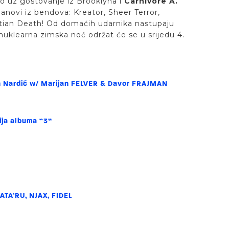
ko uz gostovanje iz Brooklyna i
Carnivore A.
novi iz bendova: Kreator, Sheer Terror,
tian Death! Od domaćih udarnika nastupaju
nuklearna zimska noć održat će se u srijedu 4.
n Nardić w/ Marijan FELVER & Davor FRAJMAN
ija albuma “3”
TA’RU, NJAX, FIDEL