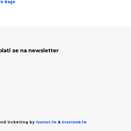
ive Rage
plati se na newsletter
nd ticketing by
&
Tootoot.fm
EventHUB.fm