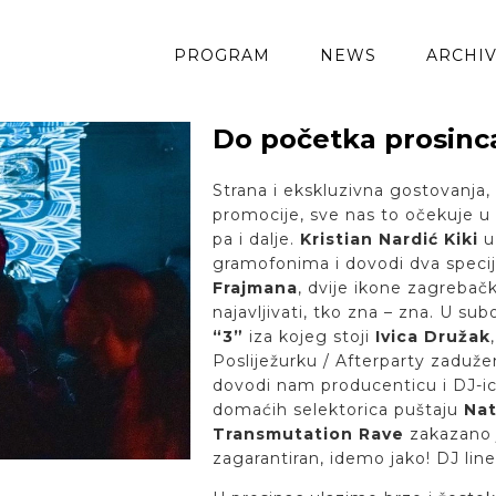
PROGRAM
NEWS
ARCHI
Do početka prosinc
Strana i ekskluzivna gostovanja, 
promocije, sve nas to očekuje u
pa i dalje.
Kristian Nardić Kiki
u 
gramofonima i dovodi dva specij
Frajmana
, dvije ikone zagreba
najavljivati, tko zna – zna. U sub
“3”
iza kojeg stoji
Ivica Družak
Posliježurku / Afterparty zaduž
dovodi nam producenticu i DJ-i
domaćih selektorica puštaju
Nat
Transmutation Rave
zakazano j
zagarantiran, idemo jako! DJ lin