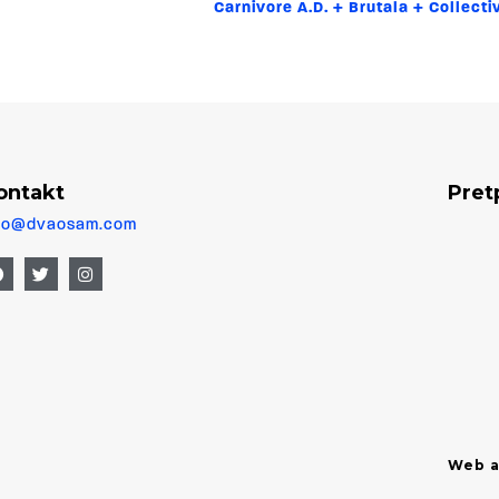
Carnivore A.D. + Brutala + Collect
ontakt
Pret
fo@dvaosam.com
Web a