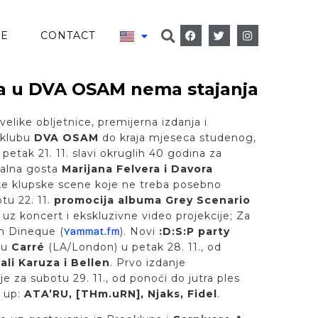
VE
CONTACT
a u DVA OSAM nema stajanja
velike obljetnice, premijerna izdanja i
 klubu
DVA OSAM
do kraja mjeseca studenog,
petak 21. 11. slavi okruglih 40 godina za
alna gosta
Marijana Felvera i Davora
čke klupske scene koje ne treba posebno
otu 22. 11.
promocija albuma Grey Scenario
, uz koncert i ekskluzivne video projekcije; Za
en Dineque (
). Novi
:D:S:P party
Yammat.fm
cu
Carré
(LA/London) u petak 28. 11., od
ali Karuza i Bellen
. Prvo izdanje
e za subotu 29. 11., od ponoći do jutra ples
e up:
ATA’RU, [THm.uRN], Njaks, Fidel
.