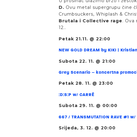
U prosinac ulazimo brzo i žesto
D.
Ovu metal supergrupu čine čla
Crumbsuckers, Whiplash & Chris
Brutala i Collective rage
. Ova 
12..
Petak 21.11. @ 22:00
NEW GOLD DREAM by KIKI | Kristia
Subota 22. 11. @ 21:00
Grey Scenario – koncertna promoc
Petak 28. 11. @ 23:00
:D:S:P w/ CARRÉ
Subota 29. 11. @ 00:00
667 / TRANSMUTATION RAVE #1 w/ A
Srijeda, 3. 12. @ 20:00