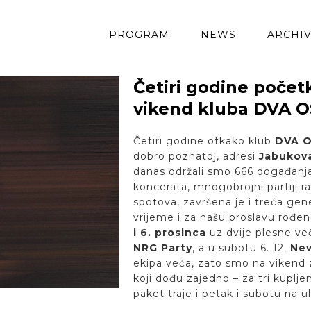
PROGRAM
NEWS
ARCHI
Četiri godine poče
vikend kluba DVA 
Četiri godine otkako klub
DVA 
dobro poznatoj, adresi
Jabukov
danas održali smo 666 događanja (
koncerata, mnogobrojni partiji ra
spotova, završena je i treća gene
vrijeme i za našu proslavu rođe
i 6. prosinca
uz dvije plesne več
NRG Party
, a u subotu 6. 12.
Ne
ekipa veća, zato smo na vikend z
koji dođu zajedno – za tri kuplj
paket traje i petak i subotu na u