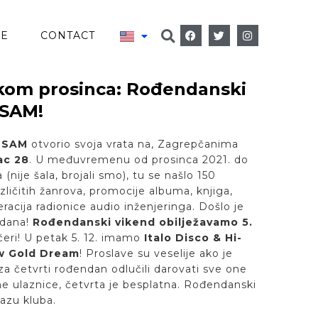
VE
CONTACT
tkom prosinca: Rođendanski
OSAM!
OSAM
otvorio svoja vrata na, Zagrepčanima
ac 28
. U međuvremenu od prosinca 2021. do
nije šala, brojali smo), tu se našlo 150
zličitih žanrova, promocije albuma, knjiga,
racija radionice audio inženjeringa. Došlo je
ndana!
Rođendanski vikend obilježavamo 5.
eri! U petak 5. 12. imamo
Italo Disco & Hi-
w Gold Dream
! Proslave su veselije ako je
a četvrti rođendan odlučili darovati sve one
ene ulaznice, četvrta je besplatna. Rođendanski
lazu kluba.