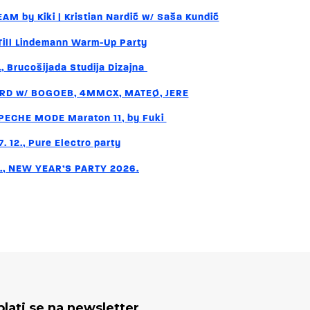
AM by Kiki | Kristian Nardić w/ Saša Kundić
, Till Lindemann Warm-Up Party
2., Brucošijada Studija Dizajna
YARD w/ BOGOEB, 4MMCX, MATEØ, JERE
EPECHE MODE Maraton 11, by Fuki
. 12., Pure Electro party
12., NEW YEAR’S PARTY 2026.
plati se na newsletter