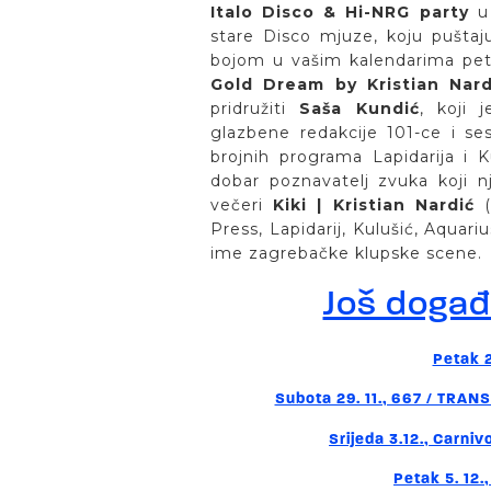
Italo Disco & Hi-NRG party
u 
stare Disco mjuze, koju pušta
bojom u vašim kalendarima peta
Gold Dream by Kristian Nard
pridružiti
Saša Kundić
, koji 
glazbene redakcije 101-ce i se
brojnih programa Lapidarija i 
dobar poznavatelj zvuka koji 
večeri
Kiki | Kristian Nardić
Press, Lapidarij, Kulušić, Aquar
ime zagrebačke klupske scene
Još doga
Petak 2
Subota 29. 11., 667 / TRA
Srijeda 3.12., Carni
Petak 5. 12.