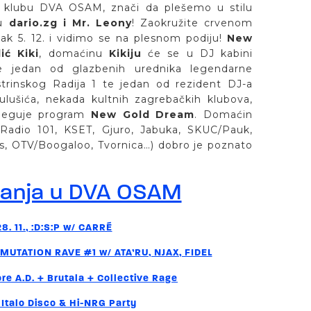
klubu DVA OSAM, znači da plešemo u stilu
ju
dario.zg i Mr. Leony
! Zaokružite crvenom
k 5. 12. i vidimo se na plesnom podiju!
New
ić Kiki
, domaćinu
Kikiju
će se u DJ kabini
je jedan od glazbenih urednika legendarne
strinskog Radija 1 te jedan od rezident DJ-a
Kulušića, nekada kultnih zagrebačkih klubova,
njeguje program
New Gold Dream
. Domaćin
(Radio 101, KSET, Gjuro, Jabuka, SKUC/Pauk,
ius, OTV/Boogaloo, Tvornica…) dobro je poznato
.
đanja u DVA OSAM
8. 11., :D:S:P w/ CARRÉ
NSMUTATION RAVE #1 w/ ATA’RU, NJAX, FIDEL
vore A.D. + Brutala + Collective Rage
, Italo Disco & Hi-NRG Party