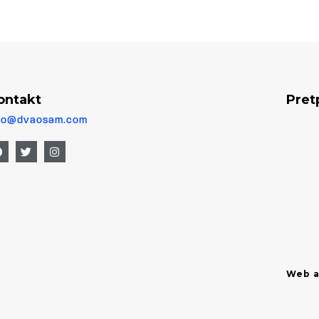
ontakt
Pret
fo@dvaosam.com
Web a