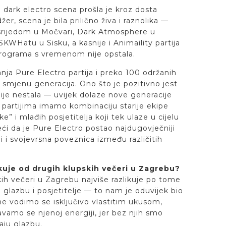
dark electro scena prošla je kroz dosta
er, scena je bila prilično živa i raznolika —
 srijedom u Močvari, Dark Atmosphere u
WHatu u Sisku, a kasnije i Animaility partija
 programa s vremenom nije opstala.
anja Pure Electro partija i preko 100 održanih
 smjenu generacija. Ono što je pozitivno jest
je nestala — uvijek dolaze nove generacije
a partijima imamo kombinaciju starije ekipe
e” i mlađih posjetitelja koji tek ulaze u cijelu
ći da je Pure Electro postao najdugovječniji
li i svojevrsna poveznica između različitih
kuje od drugih klupskih večeri u Zagrebu?
ih večeri u Zagrebu najviše razlikuje po tome
a glazbu i posjetitelje — to nam je oduvijek bio
ne vodimo se isključivo vlastitim ukusom,
vamo se njenoj energiji, jer bez njih smo
aju glazbu.