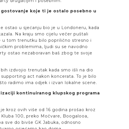
party drugačijim i posebnim.
li gostovanje koje ti je ostalo posebno u
 je ostao u sjećanju bio je u Londoneru, kada
zala. Na kraju smo cijelu večer puštali
 u tom trenutku bilo poprilično stresno i
ničkim problemima, ljudi su se navodno
 party ostao nezaboravan baš zbog te svoje
bih izdvojio trenutak kada smo išli na dio
upporting act nakon koncerata. To je bilo
 što radimo ima odjek i izvan lokalne scene.
anizaciji kontinuiranog klupskog programa
 je kroz ovih više od 16 godina prošao kroz
Kluba 100, preko Močvare, Boogalooa,
pa sve do bivše GK Jabuka, odnosno
tvarno osjećamo kao doma.