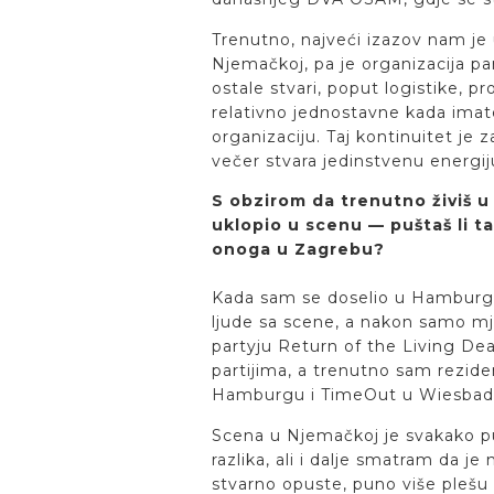
Trenutno, najveći izazov nam je 
Njemačkoj, pa je organizacija p
ostale stvari, poput logistike, p
relativno jednostavne kada ima
organizaciju. Taj kontinuitet je z
večer stvara jedinstvenu energiju
S obzirom da trenutno živiš u
uklopio u scenu — puštaš li t
onoga u Zagrebu?
Kada sam se doselio u Hamburg 
ljude sa scene, a nakon samo m
partyju Return of the Living De
partijima, a trenutno sam rezide
Hamburgu i TimeOut u Wiesbad
Scena u Njemačkoj je svakako pu
razlika, ali i dalje smatram da je
stvarno opuste, puno više plešu i