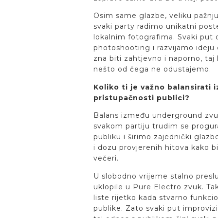
Osim same glazbe, veliku pažnju
svaki party radimo unikatni poste
lokalnim fotografima. Svaki put
photoshooting i razvijamo ideju 
zna biti zahtjevno i naporno, taj
nešto od čega ne odustajemo.
Koliko ti je važno balansirat
pristupačnosti publici?
Balans između underground zvuka
svakom partiju trudim se progura
publiku i širimo zajednički glazb
i dozu provjerenih hitova kako bi
večeri.
U slobodno vrijeme stalno preslu
uklopile u Pure Electro zvuk. Ta
liste rijetko kada stvarno funkci
publike. Zato svaki put improvi