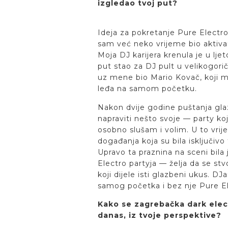
izgledao tvoj put?
Ideja za pokretanje Pure Electro
sam već neko vrijeme bio aktiva
Moja DJ karijera krenula je u lj
put stao za DJ pult u velikogorič
uz mene bio Mario Kovač, koji mi
leđa na samom početku.
Nakon dvije godine puštanja gla
napraviti nešto svoje — party ko
osobno slušam i volim. U to vrijem
događanja koja su bila isključivo 
Upravo ta praznina na sceni bila 
Electro partyja — želja da se stvo
koji dijele isti glazbeni ukus. DJ
samog početka i bez nje Pure El
Kako se zagrebačka dark elec
danas, iz tvoje perspektive?