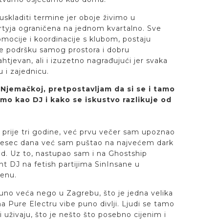
uskladiti termine jer oboje živimo u
artyja ograničena na jednom kvartalno. Sve
romocije i koordinacije s klubom, postaju
te podršku samog prostora i dobru
ahtjevan, ali i izuzetno nagrađujući jer svaka
 i zajednicu.
 Njemačkoj, pretpostavljam da si se i tamo
amo kao DJ i kako se iskustvo razlikuje od
prije tri godine, već prvu večer sam upoznao
jesec dana već sam puštao na najvećem dark
ad. Uz to, nastupao sam i na Ghostship
nt DJ na fetish partijima SinInsane u
enu.
no veća nego u Zagrebu, što je jedna velika
 na Pure Electru vibe puno divlji. Ljudi se tamo
 uživaju, što je nešto što posebno cijenim i