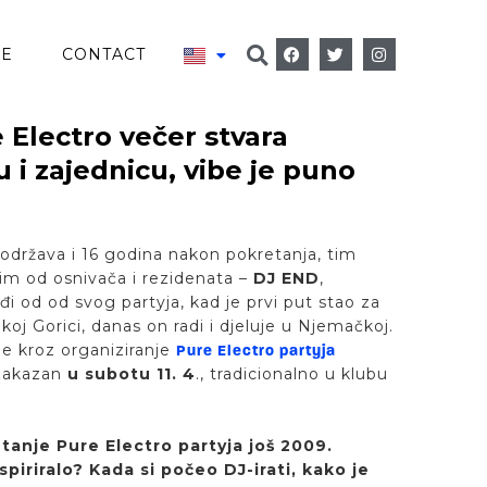
VE
CONTACT
 Electro večer stvara
 i zajednicu, vibe je puno
održava i 16 godina nakon pokretanja, tim
im od osnivača i rezidenata –
DJ END
,
đi od od svog partyja, kad je prvi put stao za
ikoj Gorici, danas on radi i djeluje u Njemačkoj.
e kroz organiziranje
Pure Electro partyja
 zakazan
u subotu 11. 4
., tradicionalno u klubu
tanje Pure Electro partyja još 2009.
spiriralo? Kada si počeo DJ-irati, kako je