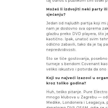
taj odnos s publikom čini svaki 
Možeš li izdvojiti neki party i
sjećanju?
Jedan od najluđih partija koji mi
nam je doslovno sva oprema zaka
glazbu preko DVD playera, što je
kaotično. Ipak, unatoč svim teh
odlično zabavili, tako da je taj
nepredvidivosti.
Što se tiče gostovanja, posebno 
turneje s bendom Covenant kao s
veliko iskustvo i potvrda da ono
Koji su najveći izazovi u org
kroz toliko godina?
Huh, teško pitanje. Pure Electro
mnogo klubova u Zagrebu — od 
Medike, Londonera i Leagacya, 
današnjeg DVA OSAM, gdje se s