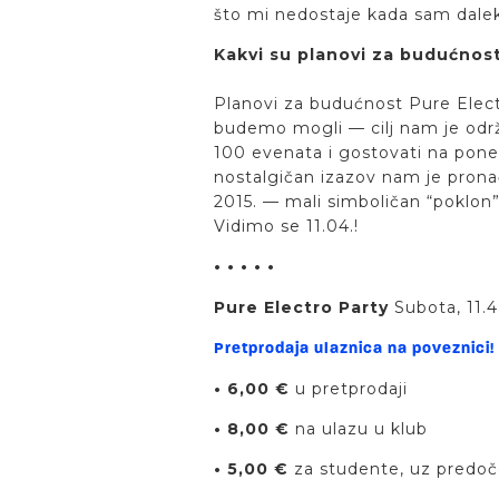
što mi nedostaje kada sam dal
Kakvi su planovi za budućnost
Planovi za budućnost Pure Electr
budemo mogli — cilj nam je održ
100 evenata i gostovati na pone
nostalgičan izazov nam je pronać
2015. — mali simboličan “poklon”
Vidimo se 11.04.!
• • • • •
Pure Electro Party
Subota, 11.4
Pretprodaja ulaznica na poveznici!
• 6,00 €
u pretprodaji
• 8,00 €
na ulazu u klub
• 5,00 €
za studente, uz predoč