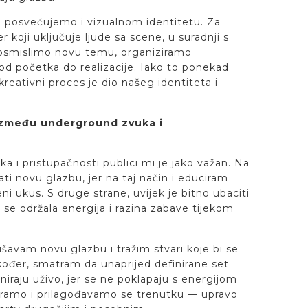
 posvećujemo i vizualnom identitetu. Za
r koji uključuje ljude sa scene, u suradnji s
 osmislimo novu temu, organiziramo
od početka do realizacije. Iako to ponekad
 kreativni proces je dio našeg identiteta i
i između underground zvuka i
 i pristupačnosti publici mi je jako važan. Na
ti novu glazbu, jer na taj način i educiram
eni ukus. S druge strane, uvijek je bitno ubaciti
 se održala energija i razina zabave tijekom
šavam novu glazbu i tražim stvari koje bi se
kođer, smatram da unaprijed definirane set
oniraju uživo, jer se ne poklapaju s energijom
ziramo i prilagođavamo se trenutku — upravo