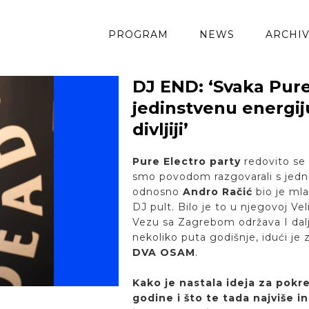
PROGRAM
NEWS
ARCHI
DJ END: ‘Svaka Pure
jedinstvenu energiju
divljiji’
Pure Electro party
redovito se 
smo povodom razgovarali s jedn
odnosno
Andro Račić
bio je mla
DJ pult. Bilo je to u njegovoj Vel
Vezu sa Zagrebom održava I dalj
nekoliko puta godišnje, idući je
DVA OSAM
.
Kako je nastala ideja za pokre
godine i što te tada najviše in