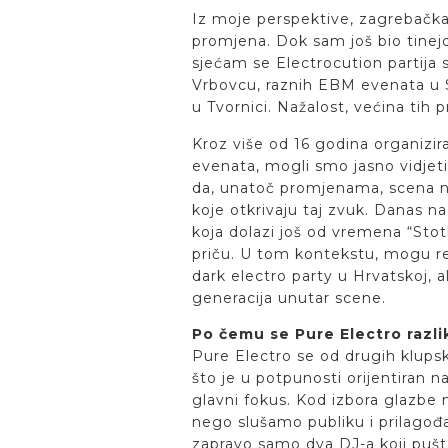
Iz moje perspektive, zagrebačka 
promjena. Dok sam još bio tinejdž
sjećam se Electrocution partija
Vrbovcu, raznih EBM evenata u SK
u Tvornici. Nažalost, većina tih
Kroz više od 16 godina organizir
evenata, mogli smo jasno vidjeti
da, unatoč promjenama, scena ni
koje otkrivaju taj zvuk. Danas n
koja dolazi još od vremena “Stotk
priču. U tom kontekstu, mogu re
dark electro party u Hrvatskoj, a
generacija unutar scene.
Po čemu se Pure Electro razli
Pure Electro se od drugih klupsk
što je u potpunosti orijentiran n
glavni fokus. Kod izbora glazbe 
nego slušamo publiku i prilagođa
zapravo samo dva DJ-a koji pušt