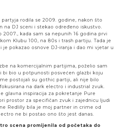
 partyja rodila se 2009. godine, nakon što
n na DJ sceni i stekao određeno iskustvo.
eto 2007., kada sam sa nepunih 16 godina prvi
kom Klubu 100, na 80s i trash partiju. Tada je
 je pokazao osnove DJ-iranja i dao mi vjetar u
zbe na komercijalnim partijima, poželio sam
ji bi bio u potpunosti posvećen glazbi koju
e postojali su gothic partiji, ali nije bilo
fokusirana na dark electro i industrial zvuk.
je glavna inspiracija za pokretanje Pure
ri prostor za specifičan zvuk i zajednicu ljudi
ane Redlilly bila je moj partner in crime od
ectro ne bi postao ono što jest danas.
tro scena promijenila od početaka do