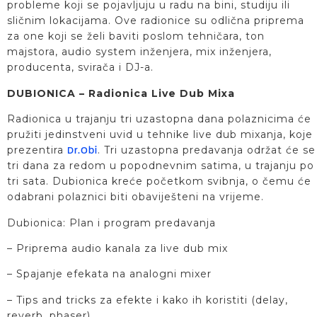
probleme koji se pojavljuju u radu na bini, studiju ili
sličnim lokacijama. Ove radionice su odlična priprema
za one koji se želi baviti poslom tehničara, ton
majstora, audio system inženjera, mix inženjera,
producenta, svirača i DJ-a.
DUBIONICA – Radionica Live Dub Mixa
Radionica u trajanju tri uzastopna dana polaznicima će
pružiti jedinstveni uvid u tehnike live dub mixanja, koje
prezentira
. Tri uzastopna predavanja održat će se
Dr.Obi
tri dana za redom u popodnevnim satima, u trajanju po
tri sata. Dubionica kreće početkom svibnja, o čemu će
odabrani polaznici biti obaviješteni na vrijeme.
Dubionica: Plan i program predavanja
– Priprema audio kanala za live dub mix
– Spajanje efekata na analogni mixer
– Tips and tricks za efekte i kako ih koristiti (delay,
reverb, phaser)