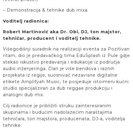
– Demonstracija & tehnike dub mixa
Voditelj radionica:
Robert Martinović aka Dr. Obi, DJ, ton majstor,
tehničar, producent i voditelj tehnike.
Višegodišnji suradnik na realizaciji eventa za Pozitivan
ritam, dio je predavačkog tima EduSplash iz Pule gdje
stekao iskustvo predavanja i edukacije iz područja
audio inženjeringa. Član je više bendova i raznih
projekata iz regije, suosnivač nezavisne digitalne
etikete Amplifyah Music, te posjeduje istoimeni kućni
studio specijaliziran za dub reggae produkciju i
analogni dub mix.
Cilj radionice je približiti struku zainteresiranim
skupinama i budućim nadolazećim naraštajima
tehničara, ton majstora, producenata, DJ-a, voditelja
tehnike.