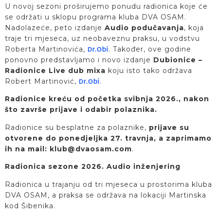
U novoj sezoni proširujemo ponudu radionica koje će
se održati u sklopu programa kluba DVA OSAM.
Nadolazeće, peto izdanje
Audio podučavanja
, koja
traje tri mjeseca, uz neobaveznu praksu, u vodstvu
Roberta Martinovića,
. Također, ove godine
Dr.Obi
ponovno predstavljamo i novo izdanje
Dubionice –
Radionice Live dub mixa
koju isto tako održava
Robert Martinović,
.
Dr.Obi
Radionice kreću od početka svibnja 2026., nakon
što završe prijave i odabir polaznika.
Radionice su besplatne za polaznike,
prijave su
otvorene
do ponedjeljka 27. travnja, a zaprimamo
ih na mail: klub@dvaosam.com
.
Radionica sezone 2026. Audio inženjering
Radionica u trajanju od tri mjeseca u prostorima kluba
DVA OSAM, a praksa se održava na lokaciji Martinska
kod Šibenika.