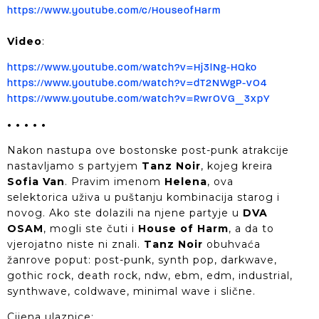
https://www.youtube.com/c/HouseofHarm
Video
:
https://www.youtube.com/watch?v=Hj3lNg-HQko
https://www.youtube.com/watch?v=dT2NWgP-vO4
https://www.youtube.com/watch?v=RwrOVG_3xpY
• • • • •
Nakon nastupa ove bostonske post-punk atrakcije
nastavljamo s partyjem
Tanz Noir
, kojeg kreira
Sofia Van
. Pravim imenom
Helena
, ova
selektorica uživa u puštanju kombinacija starog i
novog. Ako ste dolazili na njene partyje u
DVA
OSAM
, mogli ste čuti i
House of Harm
, a da to
vjerojatno niste ni znali.
Tanz Noir
obuhvaća
žanrove poput: post-punk, synth pop, darkwave,
gothic rock, death rock, ndw, ebm, edm, industrial,
synthwave, coldwave, minimal wave i slične.
Cijena ulaznice: