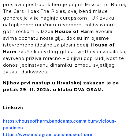
proslavio post-punk heroje poput Mission of Burna,
The Cars ili pak The Pixies, ovaj bend mlađe
generacije više naginje europskom i UK zvuku
natopljenom mračnim-reverbom, coldwaveom i
goth rockom. Glazba
House of Harm
evocira
svima poznatu nostalgiju, dok su im pjesme
istovremeno idealne za plesni podij.
House of
Harm
zvuče kao vrtlog gitara, syntheva i vokala koji
savršeno priziva mračno – dirljivu pop ćudljivost te
donosi jedinstvenu dinamiku između svjetlijeg
zvuka i darkwavea.
Njihov prvi nastup u Hrvatskoj zakazan je za
petak 29. 11. 2024. u klubu DVA OSAM.
Linkovi:
https://houseofharm.bandcamp.com/album/vicious-
pastimes
https://www.instagram.com/houseofharm