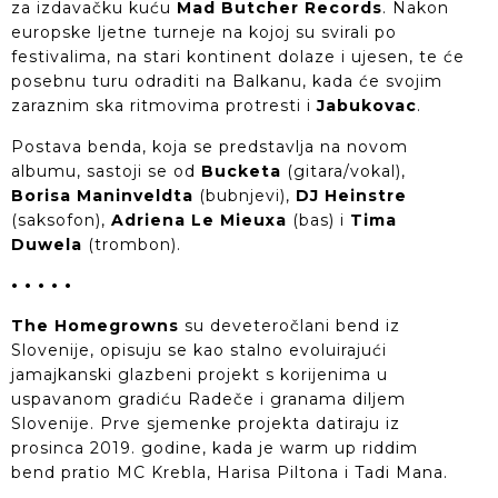
za izdavačku kuću
Mad Butcher Records
. Nakon
europske ljetne turneje na kojoj su svirali po
festivalima, na stari kontinent dolaze i ujesen, te će
posebnu turu odraditi na Balkanu, kada će svojim
zaraznim ska ritmovima protresti i
Jabukovac
.
Postava benda, koja se predstavlja na novom
albumu, sastoji se od
Bucketa
(gitara/vokal),
Borisa Maninveldta
(bubnjevi),
DJ Heinstre
(saksofon),
Adriena Le Mieuxa
(bas) i
Tima
Duwela
(trombon).
• • • • •
The Homegrowns
su deveteročlani bend iz
Slovenije, opisuju se kao stalno evoluirajući
jamajkanski glazbeni projekt s korijenima u
uspavanom gradiću Radeče i granama diljem
Slovenije. Prve sjemenke projekta datiraju iz
prosinca 2019. godine, kada je warm up riddim
bend pratio MC Krebla, Harisa Piltona i Tadi Mana.