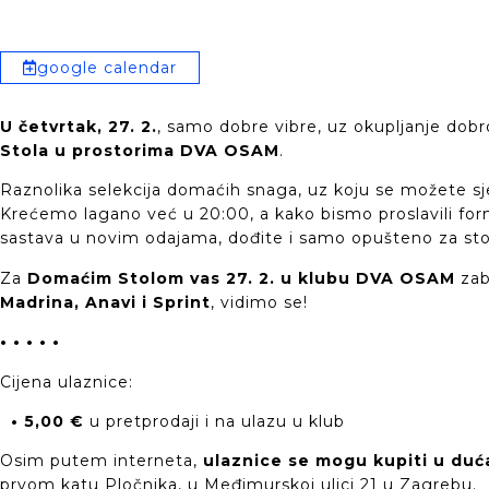
google calendar
U četvrtak, 27. 2.
, samo dobre vibre, uz okupljanje dob
Stola u prostorima DVA OSAM
.
Raznolika selekcija domaćih snaga, uz koju se možete sjes
Krećemo lagano već u 20:00, a kako bismo proslavili for
sastava u novim odajama, dođite i samo opušteno za st
Za
Domaćim Stolom vas 27. 2. u klubu DVA OSAM
zab
Madrina, Anavi i Sprint
, vidimo se!
• • • • •
Cijena ulaznice:
• 5,00 €
u pretprodaji i na ulazu u klub
Osim putem interneta,
ulaznice se mogu kupiti u du
prvom katu Pločnika, u Međimurskoj ulici 21 u Zagrebu.