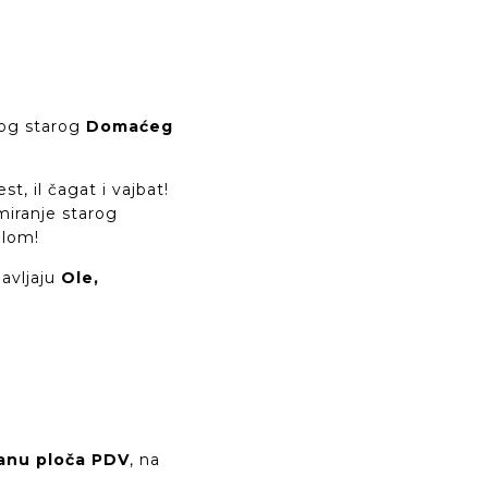
rog starog
Domaćeg
t, il čagat i vajbat!
miranje starog
olom!
avljaju
Ole,
ćanu ploča PDV
, na