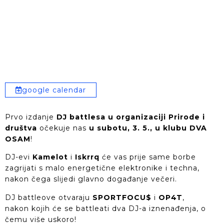
google calendar
Prvo izdanje
DJ battlesa u organizaciji Prirode i
društva
očekuje nas
u subotu, 3. 5., u klubu DVA
OSAM
!
DJ-evi
Kamelot
i
Iskrrq
će vas prije same borbe
zagrijati s malo energetične elektronike i techna,
nakon čega slijedi glavno događanje večeri.
DJ battleove otvaraju
SPORTFOCU$
i
OP4T
,
nakon kojih će se battleati dva DJ-a iznenađenja, o
čemu više uskoro!