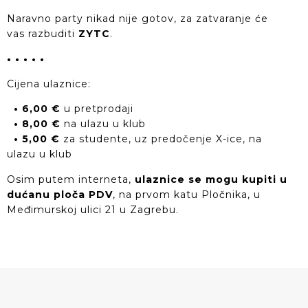
Naravno party nikad nije gotov, za zatvaranje će
vas razbuditi
ZYTC
.
• • • • •
Cijena ulaznice:
• 6,00 €
u pretprodaji
• 8,00 €
na ulazu u klub
• 5,00 €
za studente, uz predočenje X-ice, na
ulazu u klub
Osim putem interneta,
ulaznice se mogu kupiti u
dućanu ploča PDV
, na prvom katu Pločnika, u
Međimurskoj ulici 21 u Zagrebu.