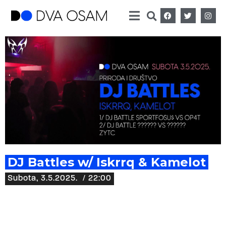
DJ Battles w/ Iskrrq & Kamelot
Subota, 3.5.2025.
/ 22:00