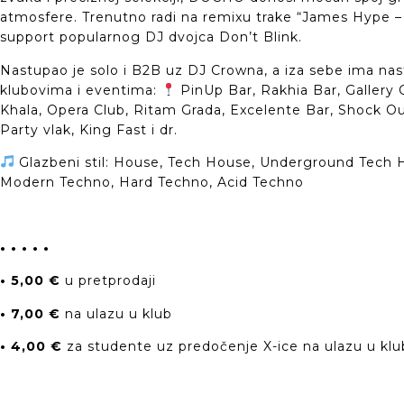
atmosfere. Trenutno radi na remixu trake “James Hype – 
support popularnog DJ dvojca Don’t Blink.
Nastupao je solo i B2B uz DJ Crowna, a iza sebe ima na
klubovima i eventima:
PinUp Bar, Rakhia Bar, Gallery C
Khala, Opera Club, Ritam Grada, Excelente Bar, Shock Out
Party vlak, King Fast i dr.
Glazbeni stil: House, Tech House, Underground Tech 
Modern Techno, Hard Techno, Acid Techno
• • • • •
• 5,00 €
u pretprodaji
• 7,00 €
na ulazu u klub
• 4,00 €
za studente uz predočenje X-ice na ulazu u klu