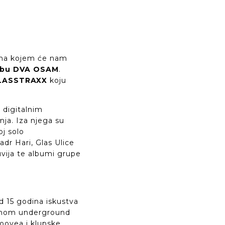
na kojem će nam
lubu DVA OSAM
.
LASSTRAXX
koju
 digitalnim
nja. Iza njega su
oj solo
dr Hari, Glas Ulice
uvija te albumi grupe
d 15 godina iskustva
dernom underground
oovea i klupske