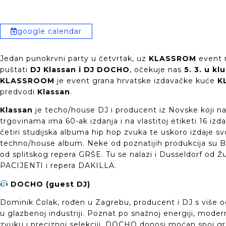
google calendar
Jedan punokrvni party u četvrtak, uz
KLASSROM
event 
puštati
DJ Klassan i DJ DOCHO
, očekuje nas
5. 3. u k
KLASSROOM
je event grana hrvatske izdavačke kuće
K
predvodi
Klassan
.
Klassan
je techo/house DJ i producent iz Novske koji na
trgovinama ima 60-ak izdanja i na vlastitoj etiketi 16 izda
četiri studijska albuma hip hop zvuka te uskoro izdaje sv
techno/house album. Neke od poznatijih produkcija su Ba
od splitskog repera GRŠE. Tu se nalazi i Dusseldorf od Ž
PACIJENTI i repera DAKILLA.
DOCHO (guest DJ)
Dominik Čolak, rođen u Zagrebu, producent i DJ s više o
u glazbenoj industriji. Poznat po snažnoj energiji, mo
zvuku i preciznoj selekciji, DOCHO donosi moćan spoj gr