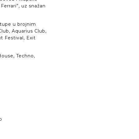
Ferrari”, uz snažan
stupe u brojnim
lub, Aquarius Club,
 Festival, Exit
House, Techno,
b