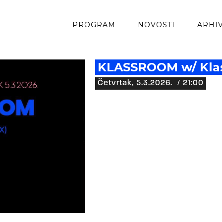
PROGRAM
NOVOSTI
ARHI
KLASSROOM w/ Kla
Četvrtak, 5.3.2026.
/ 21:00