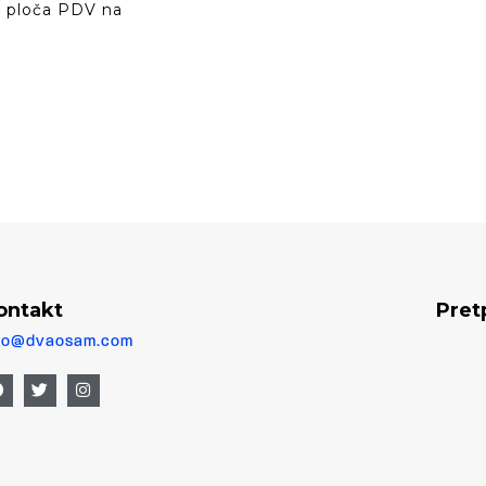
u ploča PDV na
ontakt
Pret
fo@dvaosam.com