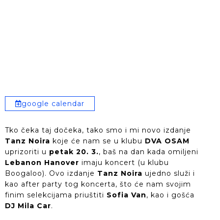
google calendar
Tko čeka taj dočeka, tako smo i mi novo izdanje
Tanz Noira
koje će nam se u klubu
DVA OSAM
uprizoriti u
petak 20. 3.
, baš na dan kada omiljeni
Lebanon Hanover
imaju koncert (u klubu
Boogaloo). Ovo izdanje
Tanz Noira
ujedno služi i
kao after party tog koncerta, što će nam svojim
finim selekcijama priuštiti
Sofia Van
, kao i gošća
DJ Mila Car
.