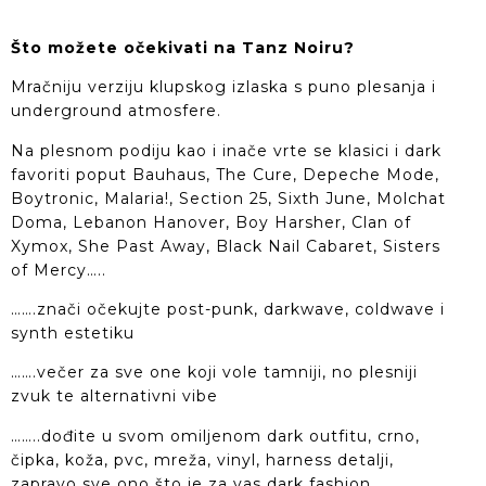
Što možete očekivati na Tanz Noiru?
Mračniju verziju klupskog izlaska s puno plesanja i
underground atmosfere.
Na plesnom podiju kao i inače vrte se klasici i dark
favoriti poput Bauhaus, The Cure, Depeche Mode,
Boytronic, Malaria!, Section 25, Sixth June, Molchat
Doma, Lebanon Hanover, Boy Harsher, Clan of
Xymox, She Past Away, Black Nail Cabaret, Sisters
of Mercy…..
…….znači očekujte post-punk, darkwave, coldwave i
synth estetiku
…….večer za sve one koji vole tamniji, no plesniji
zvuk te alternativni vibe
……..dođite u svom omiljenom dark outfitu, crno,
čipka, koža, pvc, mreža, vinyl, harness detalji,
zapravo sve ono što je za vas dark fashion