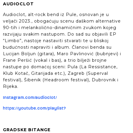
AUDIOCLOT
Audioclot, alt-rock bend iz Pule, osnovan je u
veljači 2023., obogaćuju scenu daškom alternative
90-tih i melankolično-dinamičnim zvukom kojeg
razvijaju svakim nastupom. Do sad su objavili EP
“Limbo”, nastoje nastaviti stvarati te u bliskoj
budućnosti napraviti i album. Članovi benda su
Lucijan Boljun (gitara), Maro Pavlinović (bubnjevi) i
Frane Peršić (vokal i bas), a trio bilježi brojne
nastupe po domaćoj sceni: Pula (La Ressistance,
Klub Kotač, Gitarijada etc.), Zagreb (Superval
festival), Šibenik (Headroom festival), Dubrovnik i
Rijeka.
Instagram.com/audioclot/
https://youtube.com/playlist?
GRADSKE BITANGE