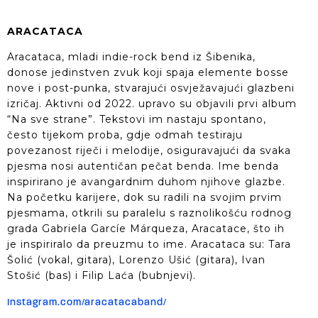
ARACATACA
Aracataca, mladi indie-rock bend iz Šibenika,
donose jedinstven zvuk koji spaja elemente bosse
nove i post-punka, stvarajući osvježavajući glazbeni
izričaj. Aktivni od 2022. upravo su objavili prvi album
“Na sve strane”. Tekstovi im nastaju spontano,
često tijekom proba, gdje odmah testiraju
povezanost riječi i melodije, osiguravajući da svaka
pjesma nosi autentičan pečat benda. Ime benda
inspirirano je avangardnim duhom njihove glazbe.
Na početku karijere, dok su radili na svojim prvim
pjesmama, otkrili su paralelu s raznolikošću rodnog
grada Gabriela Garcíe Márqueza, Aracatace, što ih
je inspiriralo da preuzmu to ime. Aracataca su: Tara
Šolić (vokal, gitara), Lorenzo Ušić (gitara), Ivan
Stošić (bas) i Filip Laća (bubnjevi).
Instagram.com/aracatacaband/