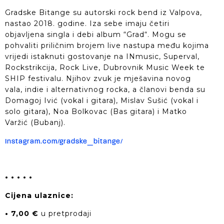
Gradske Bitange su autorski rock bend iz Valpova,
nastao 2018. godine. Iza sebe imaju četiri
objavljena singla i debi album “Grad“. Mogu se
pohvaliti priličnim brojem live nastupa među kojima
vrijedi istaknuti gostovanje na INmusic, Superval,
Rockstrikcija, Rock Live, Dubrovnik Music Week te
SHIP festivalu. Njihov zvuk je mješavina novog
vala, indie i alternativnog rocka, a članovi benda su
Domagoj Ivić (vokal i gitara), Mislav Sušić (vokal i
solo gitara), Noa Bolkovac (Bas gitara) i Matko
Varžić (Bubanj).
Instagram.com/gradske_bitange/
• • • • •
Cijena ulaznice:
• 7,00 €
u pretprodaji