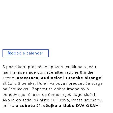
google calendar
S početkom proljeća na pozornicu kluba slijeću
nam mlade nade domaće alternativne & indie
scene:
Aracataca, Audioclot i Gradske bitange
!
Stižu iz Šibenika, Pule i Valpova i preuzet će stage
na Jabukovcu. Zapamtite dobro imena ovih
bendova, jer čini se da ćemo ih još dugo slušati.
Ako ih do sada još niste čuli uživo, imate savršenu
priliku
u subotu 21. ožujka u klubu DVA OSAM
!