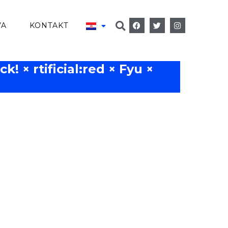
VA
KONTAKT
k! × rtificial:red × Fyu ×