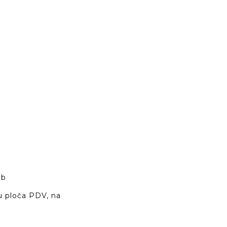
lub
u ploča PDV, na