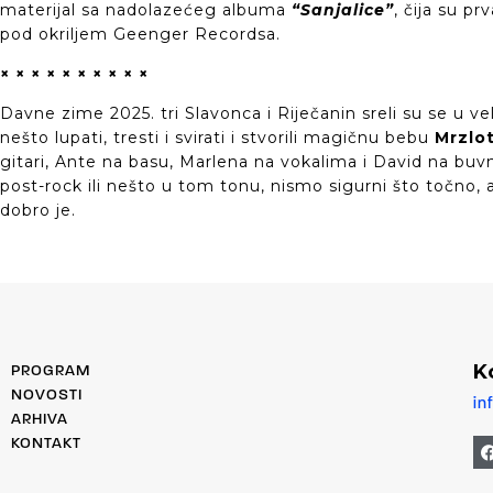
materijal sa nadolazećeg albuma
“Sanjalice”
, čija su pr
pod okriljem Geenger Recordsa.
× × × × × × × × × ×
Davne zime 2025. tri Slavonca i Riječanin sreli su se u ve
nešto lupati, tresti i svirati i stvorili magičnu bebu
Mrzlo
gitari, Ante na basu, Marlena na vokalima i David na buv
post-rock ili nešto u tom tonu, nismo sigurni što točno, a
dobro je.
K
PROGRAM
NOVOSTI
in
ARHIVA
KONTAKT