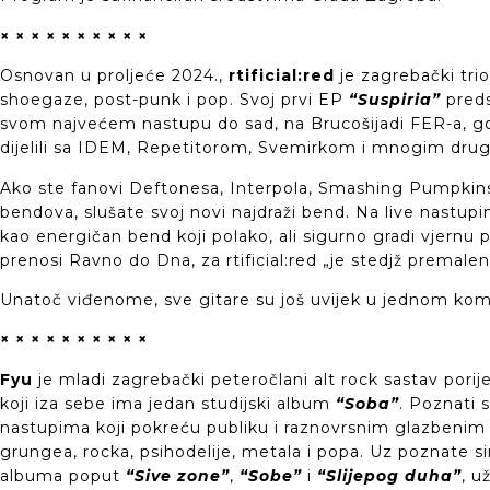
× × × × × × × × × ×
Osnovan u proljeće 2024.,
rtificial:red
je zagrebački trio
shoegaze, post-punk i pop. Svoj prvi EP
“Suspiria”
predst
svom najvećem nastupu do sad, na Brucošijadi FER-a, g
dijelili sa IDEM, Repetitorom, Svemirkom i mnogim dru
Ako ste fanovi Deftonesa, Interpola, Smashing Pumpkins
bendova, slušate svoj novi najdraži bend. Na live nastup
kao energičan bend koji polako, ali sigurno gradi vjernu 
prenosi Ravno do Dna, za rtificial:red „je stedjž premalen
Unatoč viđenome, sve gitare su još uvijek u jednom ko
× × × × × × × × × ×
Fyu
je mladi zagrebački peteročlani alt rock sastav porij
koji iza sebe ima jedan studijski album
“Soba”
. Poznati 
nastupima koji pokreću publiku i raznovrsnim glazbeni
grungea, rocka, psihodelije, metala i popa. Uz poznate s
albuma poput
“Sive zone”
,
“Sobe”
i
“Slijepog duha”
, u