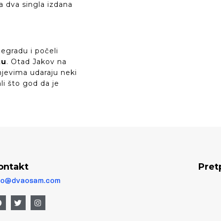
va dva singla izdana
legradu i počeli
tu
. Otad Jakov na
njevima udaraju neki
li što god da je
ontakt
Pret
fo@dvaosam.com