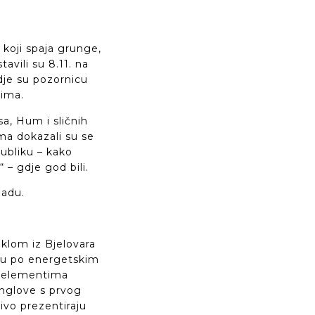
 koji spaja grunge,
avili su 8.11. na
dje su pozornicu
gima.
a, Hum i sličnih
ima dokazali su se
publiku – kako
“ – gdje god bili.
madu.
eklom iz Bjelovara
su po energetskim
m elementima
inglove s prvog
živo prezentiraju