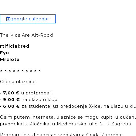
google calendar
The Kids Are Alt-Rock!
rtificial:red
Fyu
Mrzlota
× × × × × × × × × ×
Cijena ulaznice:
•
7,00 €
u pretprodaji
•
9,00 €
na ulazu u klub
•
6,00 €
za studente, uz predočenje X-ice, na ulazu u k
Osim putem interneta, ulaznice se mogu kupiti u dućan
prvom katu Pločnika, u Međimurskoj ulici 21 u Zagrebu.
Program je sufinanciran sredstvima Grada Zagreba.