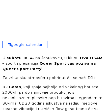
google calendar
U
subotu 18. 4.
na Jabukovcu, u klubu
DVA OSAM
– sport i plesancija
Queer Sport vas poziva na
Queer Sport Party
!
Za vrhunsku atmosferu pobrinut će se naši DJ-i:
DJ Goran
, koji spaja najbolje od vokalnog housea
2000-ih pa do najnovije produkcije, s
nezaobilaznim plesnim pop hitovima i legendarnim
80-ima! Uz 20 godina iskustva na radiju, njegove
zarazne vibracije i ritmičan flow garantirano će vas