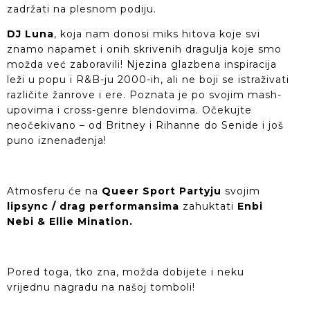
zadržati na plesnom podiju.
DJ Luna
, koja nam donosi miks hitova koje svi
znamo napamet i onih skrivenih dragulja koje smo
možda već zaboravili! Njezina glazbena inspiracija
leži u popu i R&B-ju 2000-ih, ali ne boji se istraživati
različite žanrove i ere. Poznata je po svojim mash-
upovima i cross-genre blendovima. Očekujte
neočekivano – od Britney i Rihanne do Senide i još
puno iznenađenja!
Atmosferu će na
Queer Sport Partyju
svojim
lipsync / drag performansima
zahuktati
Enbi
Nebi & Ellie Mination.
Pored toga, tko zna, možda dobijete i neku
vrijednu nagradu na našoj tomboli!