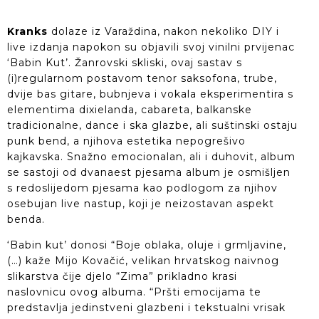
Kranks
dolaze iz Varaždina, nakon nekoliko DIY i
live izdanja napokon su objavili svoj vinilni prvijenac
‘Babin Kut’. Žanrovski skliski, ovaj sastav s
(i)regularnom postavom tenor saksofona, trube,
dvije bas gitare, bubnjeva i vokala eksperimentira s
elementima dixielanda, cabareta, balkanske
tradicionalne, dance i ska glazbe, ali suštinski ostaju
punk bend, a njihova estetika nepogrešivo
kajkavska. Snažno emocionalan, ali i duhovit, album
se sastoji od dvanaest pjesama album je osmišljen
s redoslijedom pjesama kao podlogom za njihov
osebujan live nastup, koji je neizostavan aspekt
benda.
‘Babin kut’ donosi “Boje oblaka, oluje i grmljavine,
(…) kaže Mijo Kovačić, velikan hrvatskog naivnog
slikarstva čije djelo “Zima” prikladno krasi
naslovnicu ovog albuma. “Pršti emocijama te
predstavlja jedinstveni glazbeni i tekstualni vrisak