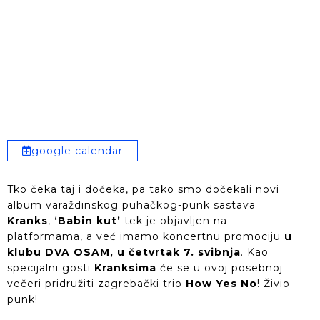
google calendar
Tko čeka taj i dočeka, pa tako smo dočekali novi
album varaždinskog puhačkog-punk sastava
Kranks
,
‘Babin kut’
tek je objavljen na
platformama, a već imamo koncertnu promociju
u
klubu DVA OSAM, u četvrtak 7. svibnja
. Kao
specijalni gosti
Kranksima
će se u ovoj posebnoj
večeri pridružiti zagrebački trio
How Yes No
! Živio
punk!