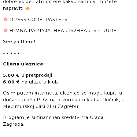
dobre ekipe i atmosfere kakvu samo vi možete
napraviti
DRESS CODE: PASTELS
HIMNA PARTYJA: HEARTS2HEARTS – RUDE
See ya there!
• • • • •
Cijena ulaznice:
5,00 €
u pretprodaji
6,00 €
na ulazu u klub
Osim putem interneta, ulaznice se mogu kupiti u
dućanu ploča PDV, na prvom katu kluba Pločnik, u
Međimurskoj ulici 21 u Zagrebu.
Program je sufinanciran sredstvima Grada
Zagreba.