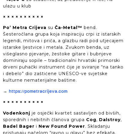
ulazu u klub
× × × × × × × × × ×
Po’ Metra Crijeva
su
Ča-Metal™
bend.
Šesteročlana grupa koja inspiraciju crpi iz istarskih
legendi, mitova i priča, a glazbu radi pod utjecajem
istarske ljestvice i metala. Zvukom benda, uz
višeglasno pjevanje, žestoke gitare i bubnjeve
dominiraju sopile – tradicionalni hrvatski primorski
drveni puhački instrument čije je sviranje “na tanko
i debelo” dio zaštićene UNESCO-ve svjetske
kulturne nematerijalne baštine.
→
https://pometracrijeva.com
× × × × × × × × × ×
Vodenkonj
je osječki kvartet sastavljen od bivših,
sporednih i nebitnih članova grupa
Cog
,
Dalstroy
,
Badel Bager
i
New Found Power
. Skladanju
pristupaju načelom “ravno u glavu” bez efekata,