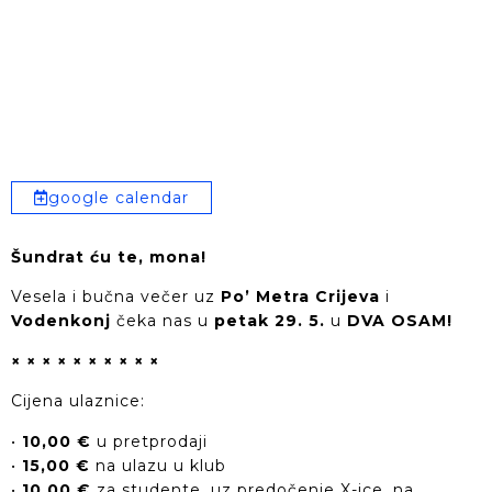
google calendar
Šundrat ću te, mona!
Vesela i bučna večer uz
Po’ Metra Crijeva
i
Vodenkonj
čeka nas u
petak 29. 5.
u
DVA OSAM!
× × × × × × × × × ×
Cijena ulaznice:
•
10,00 €
u pretprodaji
•
15,00 €
na ulazu u klub
•
10,00 €
za studente, uz predočenje X-ice, na