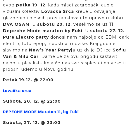
ovog
petka 19. 12.
kada mladi zagrebački audio-
vizualni kolektiv
Lovačka Srca
kreće u osvajanje
glazbenih i plesnih prostranstava i to upravo u klubu
DVA OSAM
. U
subotu 20. 12.
veselimo se uz 11.
Depeche Mode maraton by Fuki
. U
subotu 27. 12.
Pure Electro party
donosi nam najbolje od EBM, dark
electro, futurepop, industrial muzike. Kraj godine
slavimo na
New’s Year Partyju
uz dvije DJ-ice
Sofiu
Van & Milu Car
. Dame će za ovu prigodu sastaviti
najbolju play listu koja će nas sve rasplesati da veseli i
prpošni uđemo u Novu godinu.
Petak 19.12. @ 22:00
Lovačka srca
Subota, 20. 12. @ 22:00
DEPECHE MODE Maraton 11, by Fuki
Subota, 27. 12. @ 23:00