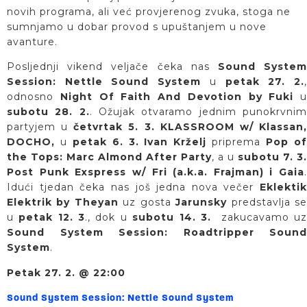
novih programa, ali već provjerenog zvuka, stoga ne
sumnjamo u dobar provod s upuštanjem u nove
avanture.
Posljednji vikend veljače čeka nas
Sound Syste
Session: Nettle Sound System
u
petak 27. 2.
odnosno
Night Of Faith And Devotion by Fuki
u
subotu 28. 2.
. Ožujak otvaramo jednim punokrvni
partyjem u
četvrtak 5. 3. KLASSROOM w/ Klassan
DOCHO,
u
petak 6. 3. Ivan Krželj
priprema
Pop o
the Tops: Marc Almond After Party
, a u
subotu 7. 3.
Post Punk Exspress w/ Fri (a.k.a. Frajman) i Gaia
.
Idući tjedan čeka nas još jedna nova večer
Eklektik
Elektrik by Theyan
uz gosta
Jarunsky
predstavlja s
u
petak 12. 3
., dok u
subotu 14. 3.
zakucavamo u
Sound System Session: Roadtripper Sound
System
.
Petak 27. 2. @ 22:00
Sound System Session: Nettle Sound System