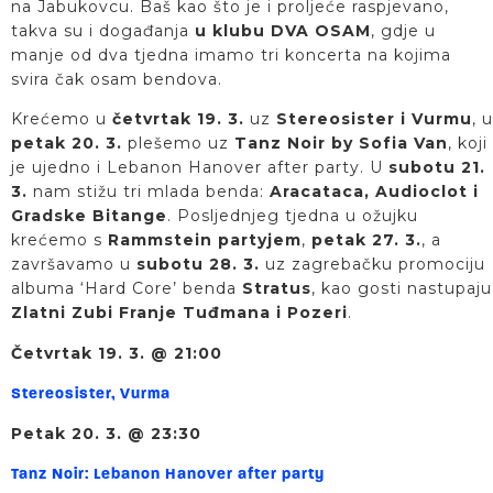
na Jabukovcu. Baš kao što je i proljeće raspjevano,
takva su i događanja
u klubu DVA OSAM
, gdje u
manje od dva tjedna imamo tri koncerta na kojima
svira čak osam bendova.
Krećemo u
četvrtak 19. 3.
uz
Stereosister i Vurmu
, u
petak 20. 3.
plešemo uz
Tanz Noir by Sofia Van
, koji
je ujedno i Lebanon Hanover after party. U
subotu 21.
3.
nam stižu tri mlada benda:
Aracataca, Audioclot i
Gradske Bitange
. Posljednjeg tjedna u ožujku
krećemo s
Rammstein partyjem
,
petak 27. 3.
, a
završavamo u
subotu 28. 3.
uz zagrebačku promociju
albuma ‘Hard Core’ benda
Stratus
, kao gosti nastupaju
Zlatni Zubi Franje Tuđmana i Pozeri
.
Četvrtak 19. 3. @ 21:00
Stereosister, Vurma
Petak 20. 3. @ 23:30
Tanz Noir: Lebanon Hanover after party