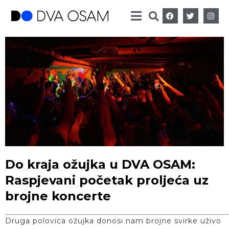
Do kraja ožujka u DVA OSAM:
Raspjevani početak proljeća uz
brojne koncerte
Druga polovica ožujka donosi nam brojne svirke uživo